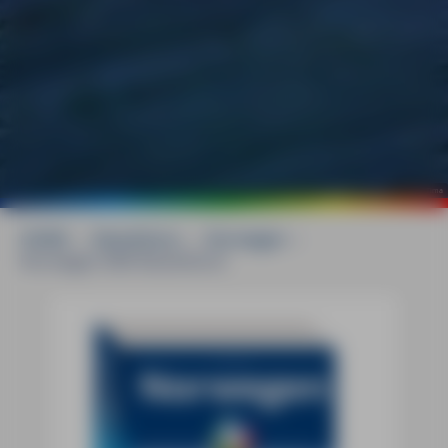
©
Armin Tima
HOME
»
Reiseführer
»
Norwegen
»
Norwegen MM-Reiseführer