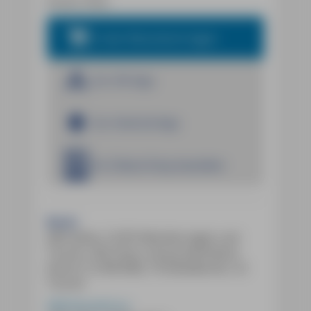
Armin Tima
In den Warenkorb legen
Zur iOS App
Zur Android App
Im E-Book Shop bestellen
Buch:
660 Seiten, 9 GPS-Wanderungen und
Touren, 302 Fotos, herausnehmbare
Karte (1:2.500.000), 74 Detailkarten, 52
Touren
MM-Reiseführer