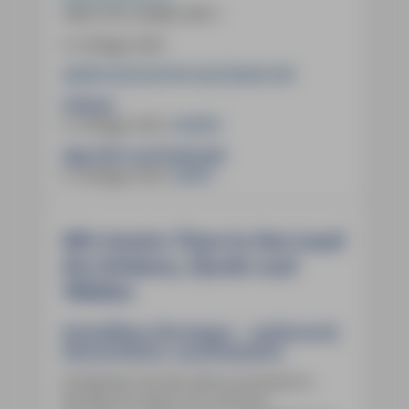
ISBN
978-3-96685-406-1
6. Auflage 2025
28,90 € (D)
29,70 € (A)
39,50 CHF
E-Book:
6. Auflage 2025
,
25,99 €
App (iOS und Android):
6. Auflage 2025
,
9,99 €
Mit Armin Tima in das Land
der Schären, Fjorde und
Wälder
Reiseführer Norwegen – umfassend,
übersichtlich, unentbehrlich
Entdecken Sie das Sehnsuchtsziel im
Norden Europas mit unserem