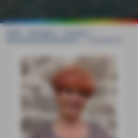
©
Annette Meiser
HOME
»
Reiseführer
»
Frankreich
»
Midi-Pyrénées MM-Reiseführer
»
Unterwegs mit ...