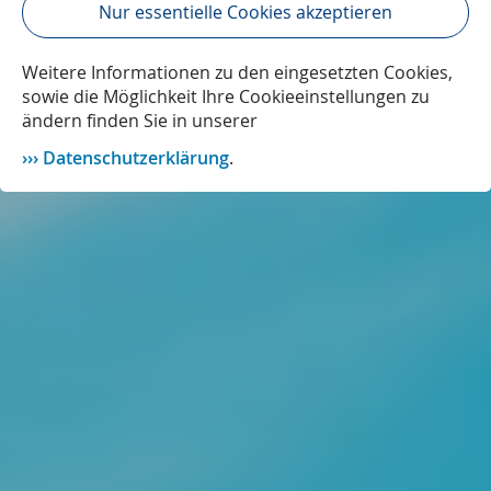
Nur essentielle Cookies akzeptieren
Weitere Informationen zu den eingesetzten Cookies,
sowie die Möglichkeit Ihre Cookieeinstellungen zu
ändern finden Sie in unserer
Datenschutzerklärung
.