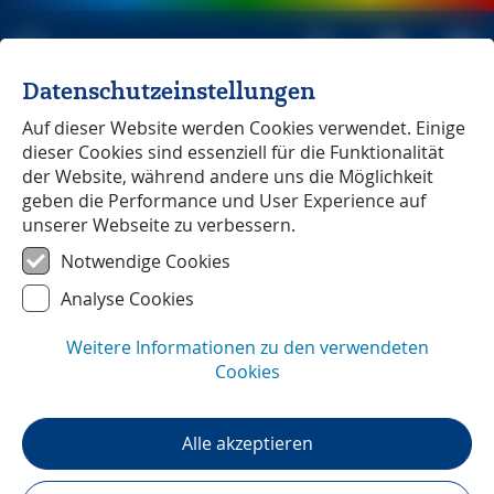
Datenschutzeinstellungen
Michael Müller Verlag
unabhängig seit 1979
Auf dieser Website werden Cookies verwendet. Einige
dieser Cookies sind essenziell für die Funktionalität
der Website, während andere uns die Möglichkeit
geben die Performance und User Experience auf
unserer Webseite zu verbessern.
Unsere Reiseführer zu
DEUTSCHLAND
Notwendige Cookies
Analyse Cookies
Weitere Informationen zu den verwendeten
Cookies
Alle akzeptieren