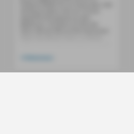
endlosen Wellen bis zur Küste zieht, oder
die Burg Gradara, eine von Türmen
bewachte Festung wie aus dem
Bilderbuch. Und kaum an Deck der
Fähre, fällt der Blick auf die imposanten
Felsen des Monte Conero, zu dessen
Füßen sich herrliche Strände ausbreiten.
Die Idee für ein Marken-Buch kam nach
Weiterlesen
vielem Durchfahren dann um das Jahr
2000. Das ist nicht nur gefühlt eine
Ewigkeit her, und seitdem hat sich vieles
verändert. Manches aber auch
überhaupt nicht: Urbino und Ascoli
Piceno zählen nicht nur für uns noch
Services
immer zu den schönsten Städten Italiens,
ein guter Rosso Piceno kann es locker
Social
mit den Weinen der benachbarten
Toskana aufnehmen, und auch die Küche
Bücher
der Marken ist und bleibt einfach gut.
Am besten an den Marken aber gefällt
Digitale Produkte