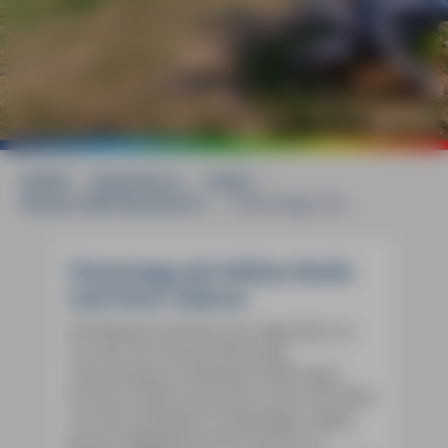
©
mauritius images / CuboImages / Mauro Flamini
HOME
»
Reiseführer
»
Italien
»
Marken MM-Reiseführer
»
Unterwegs mit ...
Unterwegs mit Sabine Becht
und Sven Talaron
Die Marken kannten wir lange Zeit nur
von der Durchreise Richtung
Griechenland, Endstation Fährhafen
Ancona. Dabei verspricht schon der Blick
von der Autobahn Großartiges: üppig
grüne Hügellandschaft, die sich in