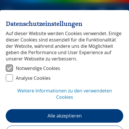
Datenschutzeinstellungen
Michael Müller Verlag
unabhängig seit 1979
Auf dieser Website werden Cookies verwendet. Einige
dieser Cookies sind essenziell für die Funktionalität
der Website, während andere uns die Möglichkeit
geben die Performance und User Experience auf
unserer Webseite zu verbessern.
Marken
― Unterwegs mit
Notwendige Cookies
Sabine Becht und Sven Talaron
Analyse Cookies
Weitere Informationen zu den verwendeten
Cookies
Alle akzeptieren