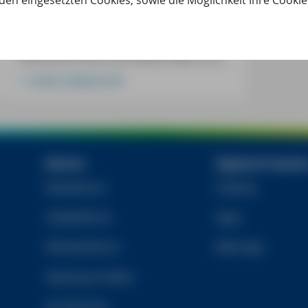
den eingesetzten Cookies, sowie die Möglichkeit Ihre Cooki
zur allgemeinen Vulkanologie und mit
spannenden Reportagen über
Eruptionen und Vulkanexpeditionen.
Zahlreiche Fotos und Videos liefern eine
aussagekräftige Dokumentation dazu.
www.vulkane.net
Begleiterscheinungen des Vulkanismus
wie Geysire, Fumarolen, Solfataren,
Mofetten und heiße Quellen werden
ebenso angesprochen.
Bücher
Digitale Produkt
Reiseführer
E-Books
Städteführer
Apps
Wanderführer
Web-App
Abenteuer-Reihe
Kochbücher