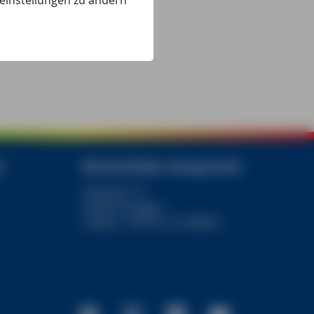
eeinstellungen zu ändern
e
Michael Müller Verlag GmbH
Gerberei 19
91054 Erlangen
Telefon +49 9131 812808-0