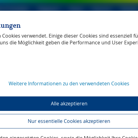
le Produkte
Magazin
Shop
Service
Verlag
llungen
ller Verlag
unabhängig
Cookies verwendet. Einige dieser Cookies sind essenziell für
uns die Möglichkeit geben die Performance und User Exper
nd Naturschutz
Weitere Informationen zu den verwendeten Cookies
Vulkane
vulkane online
Die Verfasser dieser interessanten Site
Alle akzeptieren
berichten aktuell aus der Welt der
aktiven Vulkane und des Vulkanismus.
Nur essentielle Cookies akzeptieren
Nachrichten über Vulkanausbrüche und
die neuesten Forschungsergebnisse der
Vulkanologen werden ergänzt mit Seiten