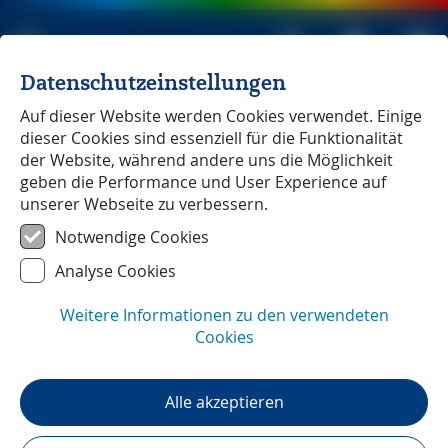
Datenschutzeinstellungen
Michael Müller Verlag
unabhängig seit 1979
Auf dieser Website werden Cookies verwendet. Einige
dieser Cookies sind essenziell für die Funktionalität
HOME
»
Magazin
»
Reise-Info
»
Ecuador
der Website, während andere uns die Möglichkeit
geben die Performance und User Experience auf
unserer Webseite zu verbessern.
Sehenswürdigkeiten
Notwendige Cookies
Markt in Salasaca
Analyse Cookies
Auf der Fahrt nach Banos (unterhalb des
Tungurahua) liegt kurz vor Pelileo der
Weitere Informationen zu den verwendeten
kleine Ort Salasaca. Die Salasaca-Indios
Cookies
sind Hochlandbauern, auch heute noch
sehr unabhängig und z.B. gute Weber.
Der kleine Markt an der
Alle akzeptieren
Durchgangsstraße auf Höhe des Museo
bietet eine gute Auswahl an lokalen, aber