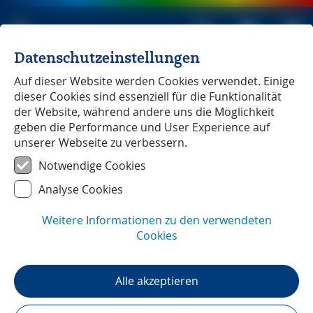
Datenschutzeinstellungen
Michael Müller Verlag
unabhängig seit 1979
Auf dieser Website werden Cookies verwendet. Einige
dieser Cookies sind essenziell für die Funktionalität
HOME
»
Reiseführer
»
Apps
»
der Website, während andere uns die Möglichkeit
mmtravel App – Download in den App Stores
geben die Performance und User Experience auf
unserer Webseite zu verbessern.
Buch & App - ein
Notwendige Cookies
unschlagbares Bundle
Analyse Cookies
Unsere App zum Buch – unser Buch
Weitere Informationen zu den verwendeten
mit App:
Sie haben einen Michael-
Cookies
Müller-Reiseführer erworben oder
geschenkt bekommen, bei dem die
Alle akzeptieren
®
mmtravel
App inklusive ist? Hier