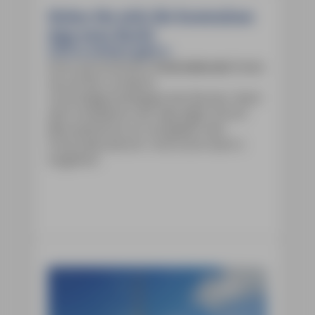
Holen Sie sich die kostenlose
App zum Buch!
Und so einfach geht's:
Ihren persönlichen
Freischaltcode
finden
Sie auf der vorderen
Umschlaginnenklappe des Buches. Nach
dem Installieren der App legen Sie ein
Benutzerkonto an und geben den
Freischaltcode ein. Und schon kann's
losgehen!