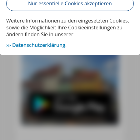
geht's direkt zum Download in Ihrem
Nur essentielle Cookies akzeptieren
App Store.
Weitere Informationen zu den eingesetzten Cookies,
sowie die Möglichkeit Ihre Cookieeinstellungen zu
ändern finden Sie in unserer
Datenschutzerklärung
.