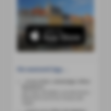
Die mmtravel App ...
... ist ein echter, vollständiger offline-
Reiseführer:
alle Texte, alle Bilder und alle Karten –
federleicht auf Ihrem Handy oder
Tablet.