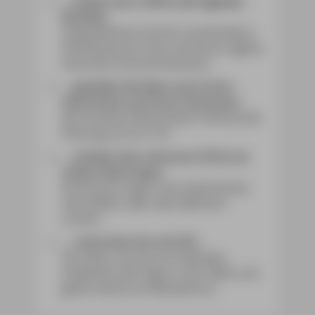
... besitzt auch offline alle digitalen
Benefits:
vergrößerbare Schrift, Suchfunktion,
Verlinkung von Text und Karte, eigene
Favoriten und Kommentare.
... gestaltet die Reise nach Ihrem
Geschmack und Ihren Interessen:
Die intuitive Filterfunktion hilft bei der
Planung und vor Ort.
... enthält mehr Adressen (POIs) als
andere Reise-Apps:
Sie können sogar nach bestimmten
Geschäften oder dem Bahnhof
suchen.
... unterstützt Sie mit GPS:
Sie sehen, wo Sie sich befinden,
entdecken alle Tipps in der Nähe und
gehen damit auf Wandertour.