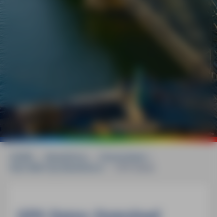
©
Andreas Haller
HOME
»
Reiseführer
»
Deutschland
»
Köln MM-City Reiseführer
»
GPS-Daten
GPS-Daten-Download