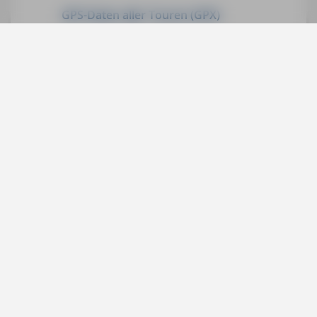
GPS-Daten aller Touren (GPX)
Hinweise zu den GPS-Daten (TXT)
GPS-Daten für
ältere Auflagen
können Sie hier
downloaden:
mmv.me
Services
Social
Bücher
Digitale Produkte
Michael Müller Verlag GmbH