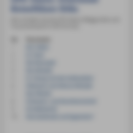
Reiseführer Köln
Hier erhalten Sie die GPS-Daten (Wegpunkte und
Tourenverlauf) im GPX-Format.
Nr.
Tourname
1
Der Hafen
2
St. Pauli
3
Die Neustadt
4
Die Altstadt
5
St. Georg und die Außenalster
6
Ottensen und Altona-Altstadt
7
Das Elbufer
8
Schanzen- und Karolinenviertel
9
Grindelviertel
10
Harvestehude und Eppendorf