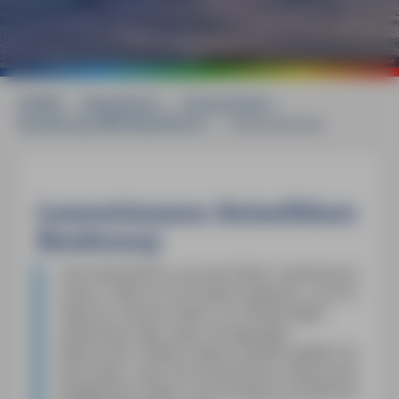
©
mauritius images / Alamy Stock Photos / Zoonar/Stefan Ziese
HOME
»
Reiseführer
»
Deutschland
»
Norderney MM-Reiseführer
»
Leserstimmen
Leserstimmen Reiseführer
Norderney
»
Den Reiseführer aus der Reihe "authentisch
reisen" habe ich mit Gewinn gelesen, und ich
habe für meinen leider nur einwöchigen
Aufenthalt viele super Anregungen
bekommen. Neben vielem anderen gefiel mir
besonders, dass Sie Sachthemen interessant
dargeboten haben und Hinweise auf kleinere