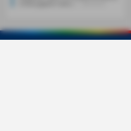
Schätze gegeben haben.
«
Gertrud D.
Services
Social
Bücher
Digitale Produkte
Michael Müller Verlag GmbH
Copyright ©
2026
Michael Müller Verlag GmbH
Impressum
Kontakt
Datenschutz