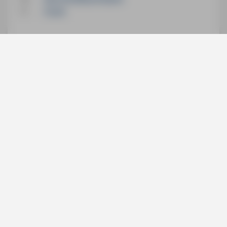
11
Fürth
GPS-Daten aller Touren (GPX)
Hinweise zu den GPS-Daten (TXT)
GPS-Daten für
ältere Auflagen
können Sie hier
downloaden:
mmv.me
Services
Social
Bücher
Digitale Produkte