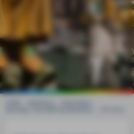
©
mauritius images / Westend61 / Werner Dieterich
HOME
»
Reiseführer
»
Deutschland
»
Nürnberg - Fürth MM-City Reiseführer
»
GPS-Daten