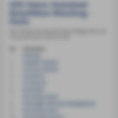
GPS-Daten-Download
Reiseführer Nürnberg -
Fürth
Hier erhalten Sie die GPS-Daten (Wegpunkte und
Tourenverlauf) im GPX-Format.
Nr.
Tourname
1
Die Burg
2
Sebalder Altstadt
3
Lorenzer Altstadt
4
Gostenhof
5
St. Johannis
6
Nordstadt
7
Nürnbergs Süden
8
Ehemaliges Reichsparteitagsgelände
9
Nürnbergs Osten
10
Das Knoblauchsland