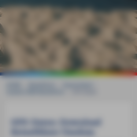
©
mauritius images / Manfred Mehlig
HOME
»
Reiseführer
»
Deutschland
»
Usedom MM-Reiseführer
»
GPS-Daten
GPS-Daten-Download
Reiseführer Usedom