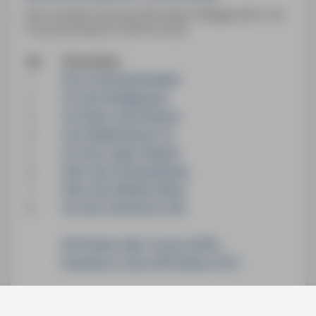
Hier erhalten Sie die GPS-Daten (Wegpunkte und
Tourenverlauf) im GPX-Format.
Nr.
Tourname
1
Durch die Kaiserbäder
2
Um den Wolgastsee
3
Von Benz nach Bansin
4
Zum Mellenthiner Os
5
Um den Lieper Winkel
6
Über den Streckelsberg
7
Über den Weißen Berg
8
Um den Cämmerer See
GPS-Daten aller Touren (GPX)
Hinweise zu den GPS-Daten (TXT)
GPS-Daten für
ältere Auflagen
können Sie hier