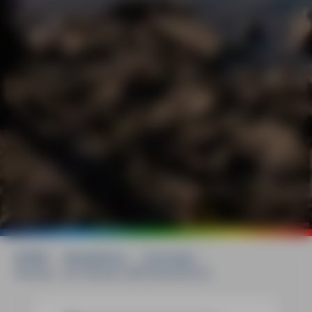
©
mauritius images / Dennis Schmelz
HOME
»
Reiseführer
»
Fernreise
»
Kanada - der Westen MM-Reiseführer