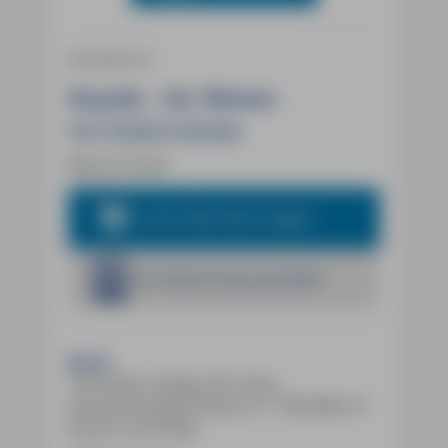
Reiseführer
Kanada - der Westen
mit Südost-Alaska
Martin Pundt
In den Warenkorb legen
Im E-Book Shop bestellen
Buch:
756 Seiten, farbig, 401 Fotos,
herausnehmbare Karte (1:1.700.000), 91
Karten und Pläne