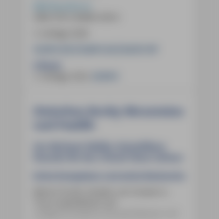
MM-Reiseführer
ISBN
978-3-96685-430-6
3. Auflage 2026
32,90 € (D)
33,80 € (A)
44,50 CHF
E-Book:
2. Auflage 2023
,
29,99 €
Zwischen Rocky Mountains
und Pazifik
Der Michael-Müller-Reiseführer
Kanada für den Urlaub Ihres Lebens
Echte Kompetenz und echte Recherche
Martin Pundt, Inhaber von Invatarru-
Tours (spezialisiert auf
maßgeschneiderte Kanada-Reisen) und