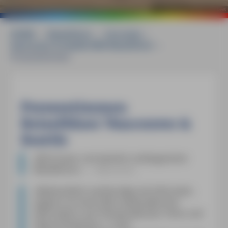
©
mauritius images / Firstlight / Keith Levit
HOME
»
Reiseführer
»
Fernreise
»
Vancouver & Seattle MM-Reiseführer
»
Pressestimmen
Pressestimmen
Reiseführer Vancouver &
Seattle
»
[Ein] neuer und ziemlich umfangreicher
Reiseführer
«
Albertaner
»
Reihenüblich sachkundig und informativ,
ergänzt um eine Fülle reisepraktischer
Information und Themenspecials, Fotos und
Übersichtskarten. [...] Der