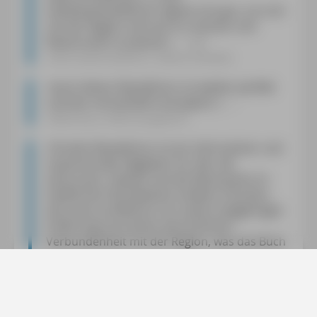
Individualreiseführer eignet sich gut, um sich
mit der Region vertraut zu machen und
Reiserouten zu planen
«
ekz-
Informationsdienst, Sabine Roeske
»
Auch dieser Reiseführer ist wieder perfekt
und klar verständlich konzipiert.
«
Alliteratus, Mark Jungbluth
»
Pundts Reiseführer ist ein informativer und
inspirierender Begleiter für alle, die
Vancouver, Seattle und die Naturparks im
Pazifischen Nordwesten erleben möchten.
Die Leser profitieren von seiner langjährigen
Erfahrung und seiner persönlichen
Verbundenheit mit der Region, was das Buch
über den reinen Reiseführer hinaus zu einer
umfassenden und unterhaltsamen
Entdeckungstour macht. Der Reiseführer
Vancouver & Seattle von Martin Pundt bietet