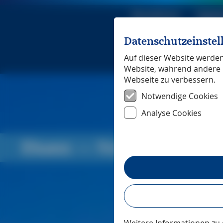
Reiseführer
Digita
Datenschutzeinste
Michael Mü
Auf dieser Website werden 
Website, während andere 
Webseite zu verbessern.
Notwendige Cookies
Analyse Cookies
Elsass
― Reiseführer-Up