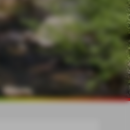
©
Gunther Schwab