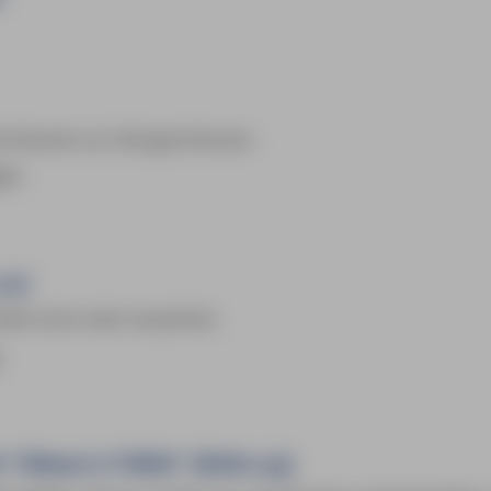
Alsacien zur Zeit geschlossen.
gen.
51)
ehl nicht mehr kostenfrei.
.
 "Alsace à Table" (Seite 59)