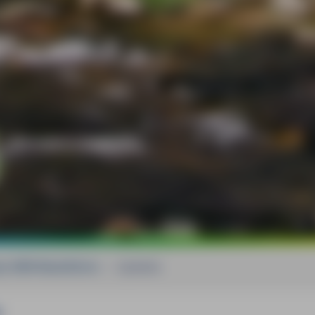
ass MM-Reiseführer
»
Updates
s