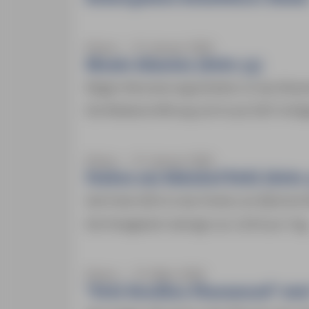
Elsass ― 31. Januar 2026
Musée Alsacien (Seite 35)
Wegen Renovierungsarbeiten ist das Musée 
Die Wiedereröffnung soll im Juli 2027 erfol
Elsass ― 31. Januar 2026
Parken am Bahnhof Kehl (Seite 
Seit Ende 2025 ist das Parken am Bahnhof K
Die Parkgebühr beträgt nun 2,50 € pro Tag
Elsass ― 10. März 2026
"Petit Bouillon Pharamond" statt