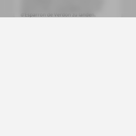
Lavendelfelder an einem heute noch
existierenden Campingplatz am Lac
d’Esparron de Verdon zu landen.
Wir badeten, faulenzten in der Sonne,
tranken Rotwein und rauchten
Gauloises. Mit anderen Worten: Wir
erfreuten uns an all den Dingen, die wir
für die Quintessenz des französischen
Savoir vivre hielten. Nun, ein Restaurant
habe ich in diesen Wochen bis auf die
Pizzeria am Campingplatz nicht gesehen,
und es sollte noch einige Zeit und einige
Frankreichreisen vergehen, bevor ich
dem Midi auch kulinarisch verfallen war.
Das Rauchen habe ich längst
aufgegeben, meine Liebe zu
Südfrankreich ist geblieben und hat sich
in zahlreichen Reiseführern und vier
Provence-Krimis niedergeschlagen.
Bon voyage!