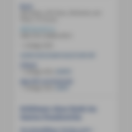
Buch:
456 Seiten, 267 Fotos, 38 Karten und
Pläne, 10 Touren
MM-Reiseführer
ISBN
978-3-96685-445-0
1. Auflage 2025
22,90 € (D)
23,60 € (A)
31,90 CHF
E-Book:
1. Auflage 2025
,
20,99 €
App (iOS und Android):
1. Auflage 2025
,
9,99 €
Schlösser ohne Ende im
Garten Frankreichs
Der Reiseführer Tal der Loire –