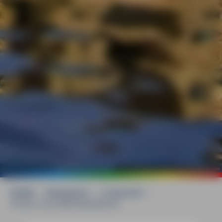
©
mauritius images / Sorin Colac / Alamy / Alamy Stock Photos
HOME
»
Reiseführer
»
Frankreich
»
Tal der Loire MM-Reiseführer