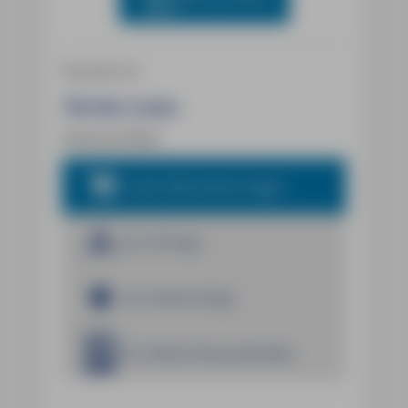
Reiseführer
Tal der Loire
Severine Wahl
In den Warenkorb legen
Zur iOS App
Zur Android App
Im E-Book Shop bestellen