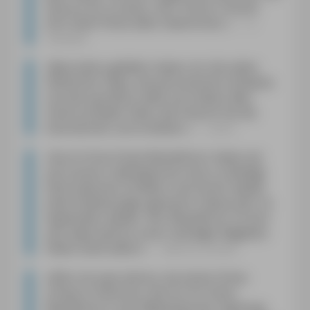
Genuss ihn zu lesen. Herr Fohrer müsste
echt viele Preise dafür bekommen.
«
C.
Häveker
»
Besonders gefallen haben mir die vielen
hilfreichen Tipps, die persönlichen Hinweise
und die spürbare Liebe zum Detail. Man
merkt auf jeder Seite, wie intensiv Sie die
Insel kennen und schätzen.
«
Lena
»
Durch ihren Kreta-Reiseführer haben wir
auf unserer Lieblingsinsel schon unzählige
Informationen erhalten und immer wieder
tolle Entdeckungen gemacht. Dieses Jahr im
September wieder. Der Reiseführer ist dort
seit vielen Jahren unser ständiger Begleiter.
Vielen Dank dafür!
«
Marina Lemke
»
[V]or ein paar Jahren, bei einem Kreta-
Urlaub in Damnoni, fiel mir Ihr Kreta-
Reiseführer in der Bibliothek der Hapimag-