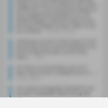
Anlage in die Hand. Ich behielt ihn für unsere
drei Wochen, er war phantastisch! Wieder zu
Hause angekommen bestellte ich mir die
aktuelle Ausgabe, inzwischen habe ich auch
eine neuere Ausgabe auf dem Tablet. So toll,
bis ins Detail!
«
Barbara Peltzer
»
Die Bücher von Herrn Fohrer lese ich schon
seit den 80er Jahren und ein Reiseführer aus
Ihrem Verlag ist bei jeder unserer Reise
dabei.
«
Uwe J.
»
Ihr Führer ist mit das Beste, was mir in
dieser Sparte bisher untergekommen ist.
«
Gregor Mayer
»
Ihr zu Recht hochgelobter Reiseführer war
uns beim individuellen Reisen eine große
Hilfe.
«
Diane Tempel-Bornett