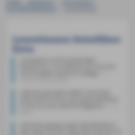
HOME
»
Reiseführer
»
Griechenland
»
Kreta MM-Reiseführer
»
Leserstimmen
Leserstimmen Reiseführer
Kreta
»
Gratulation zu Ihren großartigen
Reiseführern, ich verwende nun schon die
vierte Ausgabe, derzeit 24. Auflage.
«
Harald Unterwaditzer
»
Nächstes Jahr gehts wieder nach Kreta.
Vielen Dank für Ihren sehr guten Reisführer.
Er wird uns auch weiterhin begleiten.
«
E.
Klaus
»
Nochmals gesagt es gibt viele Reiseführer
aber dieser hat echt mega Informationen, ein