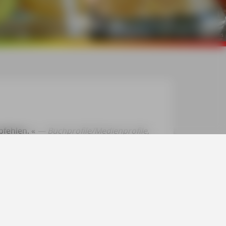
©
mauritius images / Alamy Stock Photos / Terry Harris
pfehlen.
«
Buchprofile/Medienprofile,
e
Michael Müller Verlag GmbH