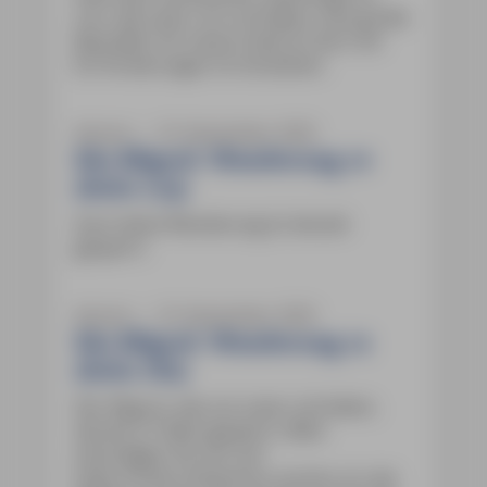
nun, wie Leser uns schrieben, eine große
Baustelle. Ein neues Hotel ist dort mit
EU-Förderungen im Entstehen.
Azoren ― 16. November 2025
São Miguel: Wanderung 10
(Seite 179)
Auch diese Wanderung ist derzeit
gesperrt.
Azoren ― 16. November 2025
São Miguel: Wanderung 12
(Seite 182)
Der Weg ist, wie uns Leser schrieben,
derzeit in Teilen gesperrt. Bitte
erkundigen Sie sich auf
https://trails.visitazores.com/en vor der