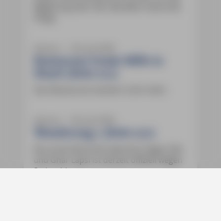
Begehung über den aktuellen Stand der
Dinge.
Azoren ― 30. Juli 2026
Restaurant Grazie Mille in
Gharb (Seite 211)
Das Restaurant existiert nicht mehr.
Azoren ― 30. Juli 2026
Wanderung 1 (Seite 271)
Der erste Abschnitt zwischen Hagar Qim
und Ghar Lapsi ist derzeit offiziell wegen
Steinschlags gesperrt.
Azoren ― 30. Juli 2026
Wanderung 7 (Seite 283)