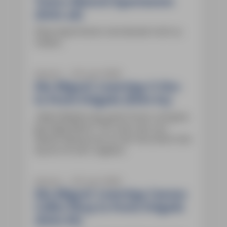
Teatru Manuel Apartments
(Seite 48)
Diese Apartments sind derzeit nicht zu
mieten.
Azoren ― 05. Juni 2026
São Miguel: Lesertipp O Giro
in Ponta Delgada (Seite 84)
„Nette Bedienung, gutes Essen und gute,
günstige Weine“. Ein Leser war von
diesem Restaurant an der Rua Diário dos
Açores 35 sehr angetan.
Azoren ― 05. Juni 2026
São Miguel: Lesertipp Cascara
Coffee Shop in Ponta Delgada
(Seite 86)