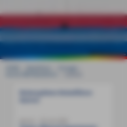
©
mauritius images / Walter Bibikow
HOME
»
Reiseführer
»
Portugal
»
Azoren MM-Reiseführer
»
Updates
Reiseupdates Reiseführer
Azoren
Azoren ― 05. Juni 2026