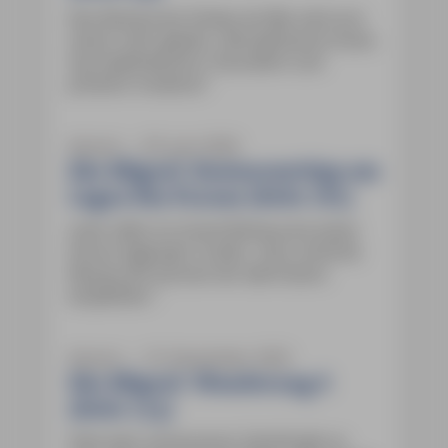
Das Restaurant Ondas do Mar wird von
Lesern sehr gelobt: „Wunderbares Essen,
top Außenbereich, freundlich und
preislich moderat.“
Azoren ― 05. Juni 2026
São Miguel: Restauranttipp am
Lagoa das Furnas (Seite 161)
Leser aßen im Grená Restaurant einen
hervorragenden Cozido. „Das schlichte
Restaurant können wir wärmstens
empfehlen.“
Azoren ― 16. November 2025
São Miguel: Wanderung 6
(Seite 173)
Statt dem verlassenen Gehöft gibt es