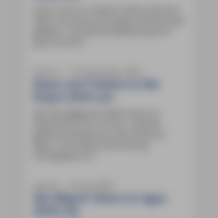
Lesern hat es in diesem Café an der Rua
Diário dos Açores 26 außerordentlich gut
gefallen. „Freundliche Bedienung und
guter Kuchen“.
Azoren ― 16. November 2025
Essen und Trinken in São
Roque (Seite 90)
Sehr gut gegessen haben Leser im
Restaurant Forte Terrace. „Familiär
geführtes Restaurant, das direkt am
Meer in eine kleine alte Festung
hineingebaut ist.“
Azoren ― 30. Juli 2026
São Miguel: Essen in Lagoa
(Seite 93)