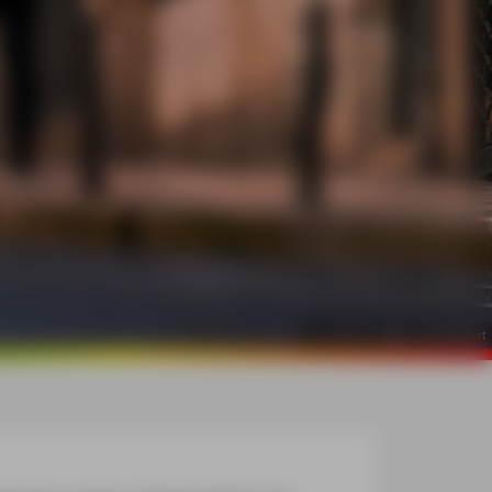
©
mauritius images / Jan Wehnert