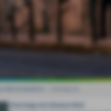
bon MM-City Reiseführer
»
Unterwegs mit ...
Unterwegs mit Johannes Beck