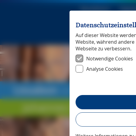
Reiseführer
Digita
Datenschutzeinste
Michael Mü
Auf dieser Website werden 
Website, während andere 
Webseite zu verbessern.
Notwendige Cookies
Analyse Cookies
Lissabon
― Unterwegs m
Johannes Beck