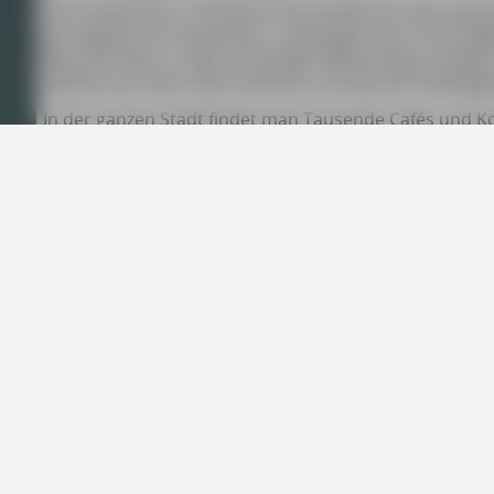
Die Lissabonner Crèmetörtchen pastéis de nata symbol
portugiesische Hauptstadt. „Liebe geht durch den Mage
Mal aufs Neue, in den knusprigen Blätterteig zu beißen.
duftend aus dem Ofen kommen und warme Puddingfüll
In der ganzen Stadt findet man Tausende Cafés und Ko
Büroangestellter oder Tourist: Kaum jemand kann der
Kaffee und Törtchen zu machen. Die in Deutschland o
nicht ganz korrekt als „natas“ bezeichneten Teilchen st
liebe.
Die tief in Lissabon verwurzelte Kaffeekultur sorgt f
ansonsten trubeligen Stadt, bietet Raum zum Innehalt
mir das an den Aussichtspunkten, die neben überrasc
Terrassencafé bieten. Herrlich, bei einem Espresso un
Kirche zu sitzen und den Blick auf Burg, Tejo und Unte
lange überlegen, warum Lissabon meine zweite Heimat
Boa viagem – eine gute Reise!