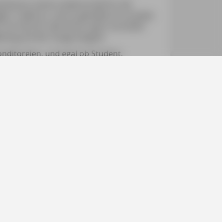
isieren meine Leidenschaft für die
n“, heißt es, und so genieße ich es jedes
 Ein Fest für alle Sinne, wenn sie lecker
ung auf der Zunge zergeht.
nditoreien, und egal ob Student,
 Versuchung widerstehen, eine Pause mit
ft kurz und knapp, grammatikalisch aber
ehen so für vieles, das ich an Lissabon
ür einen entspannten Rhythmus in der
en und Reflektieren. Am besten gelingt
henden Perspektiven fast immer auch ein
d einem pastel de nata vor der Graça-
rstadt zu genießen: Da muss ich nicht
 geworden ist!