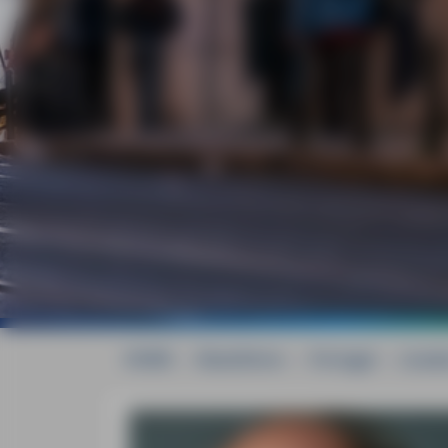
HOME
»
Reiseführer
»
Portugal
»
Lissa