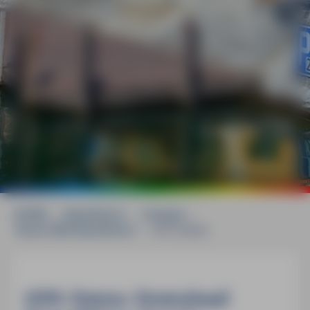
©
mauritius images / John Warburton-Lee / Doug Pearson
HOME
»
Reiseführer
»
Schweiz
»
Tessin MM-Reiseführer
»
GPS-Daten
GPS-Daten-Download