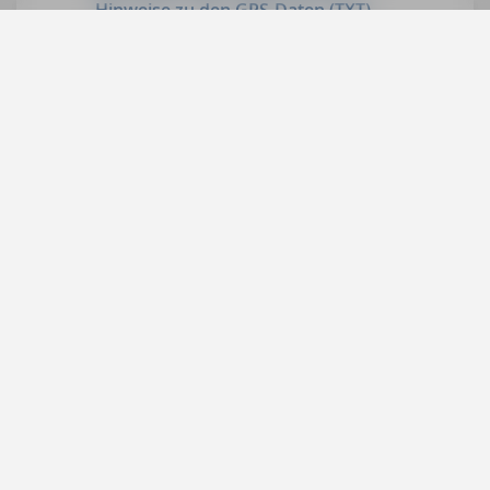
Hinweise zu den GPS-Daten (TXT)
GPS-Daten für
ältere Auflagen
können Sie hier
downloaden:
mmv.me
Services
Social
Bücher
Digitale Produkte
Michael Müller Verlag GmbH