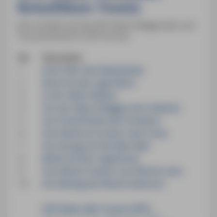
Reiseführer Tessin
Hier erhalten Sie die GPS-Daten (Wegpunkte und
Tourenverlauf) im GPX-Format.
Nr.
Tourname
1
Hoch über dem Bedrettotal
2
Rund um den Lago Ritom
3
In der Valle di Blenio
4
Von der Alpe di Neggia nach Indemini
5
Von Ponte Brolla nach Gordevio
6
Vom Monte di Comino nach Costa
7
Von Spruga auf die Alpe Saléi
8
Blicke auf den Luganersee
9
Vom Monte Tamaro zum Monte Lema
10
Am Abhang des Monte Generoso
GPS-Daten aller Touren (GPX)