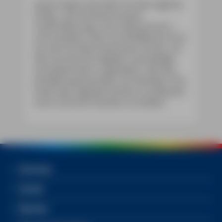
Heute hadert die Stadt mit dem eigenen
Erfolg – die Stichworte lauten
»Gentrifizierung« und »Overtourism« –
und investiert mehr als 40 Millionen Euro
aus den EU-Next-Generation-Fonds, um
das touristische Angebot nachhaltiger
und dezentraler zu gestalten. Zeit also,
die Metropole jenseits von Rambles, Parc
Güell oder Sagrada Familia zu entdecken
und in all ihren Facetten zu erleben.
Services
Social
Bücher