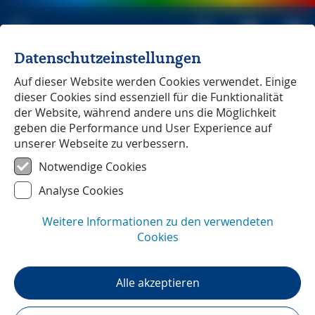
Datenschutzeinstellungen
Michael Müller Verlag
unabhängig seit 1979
Auf dieser Website werden Cookies verwendet. Einige
dieser Cookies sind essenziell für die Funktionalität
HOME
»
Reiseführer
»
Spanien
»
der Website, während andere uns die Möglichkeit
Barcelona - Abenteuer MM-Abenteuer
»
geben die Performance und User Experience auf
Unterwegs mit ...
unserer Webseite zu verbessern.
Notwendige Cookies
Analyse Cookies
Weitere Informationen zu den verwendeten
Cookies
Alle akzeptieren