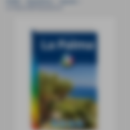
HOME
»
Reiseführer
»
Spanien
»
La Palma MM-Reiseführer