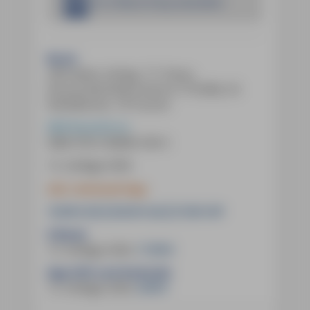
Im E-Book Shop bestellen
Buch:
240 Seiten, farbig, 111 Fotos,
herausnehmbare Karte (1:75.000), 55
Detailkarten, 18 Touren
MM-Reiseführer
ISBN
978-3-96685-530-3
12. Auflage 2026
inkl. mmtravel App
19,90 € (D)
20,50 € (A)
27,90 CHF
E-Book:
12. Auflage 2026
,
17,99 €
App (iOS und Android):
12. Auflage 2026
,
9,99 €