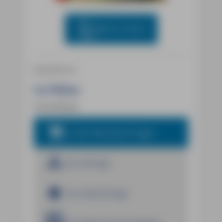
Blick ins Buch
Reiseführer
La Palma
Irene Börjes
In den Warenkorb legen
Zur iOS App
Zur Android App