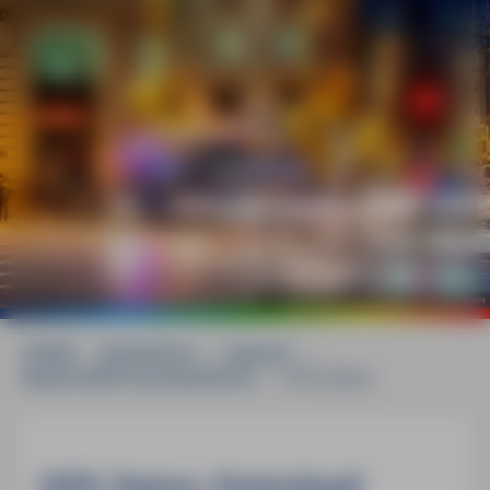
©
mauritius images / Alamy Stock Photos / JOHN KELLERMAN
HOME
»
Reiseführer
»
Spanien
»
Madrid MM-City Reiseführer
»
GPS-Daten
GPS-Daten-Download