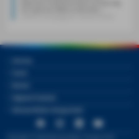
bekannten Postkartenmotive und weit weg
vom typischen Mallorca Klischees.
«
mallorca-homepage.de, Thomas Fischer
Services
Social
Bücher
Digitale Produkte
Michael Müller Verlag GmbH
Copyright ©
2026
Michael Müller Verlag GmbH