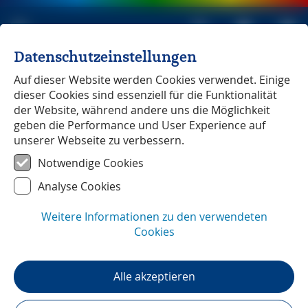
Datenschutzeinstellungen
Michael Müller Verlag
unabhängig seit 1979
Auf dieser Website werden Cookies verwendet. Einige
dieser Cookies sind essenziell für die Funktionalität
HOME
»
Reiseführer
»
Spanien
»
der Website, während andere uns die Möglichkeit
Mallorca – mal anders Mal anders
»
Pressestimmen
geben die Performance und User Experience auf
unserer Webseite zu verbessern.
Notwendige Cookies
Pressestimmen
Analyse Cookies
Reiseführer Mallorca – mal
Weitere Informationen zu den verwendeten
anders
Cookies
»
Wer gerne Neues ausprobiert und Freude
Alle akzeptieren
daran hat, auch weniger bekannte Orte zu
entdecken, wird in diesem Buch viele
spannende Anregungen finden. Mit „Mallorca