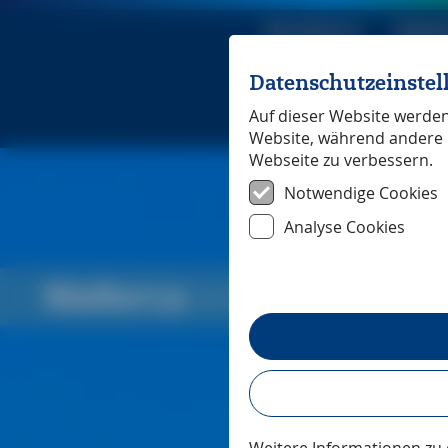
Reiseführer
Digita
Datenschutzeinste
Michael Mü
Auf dieser Website werden 
Website, während andere 
Webseite zu verbessern.
Notwendige Cookies
Analyse Cookies
Mallorca
― Pressestimm