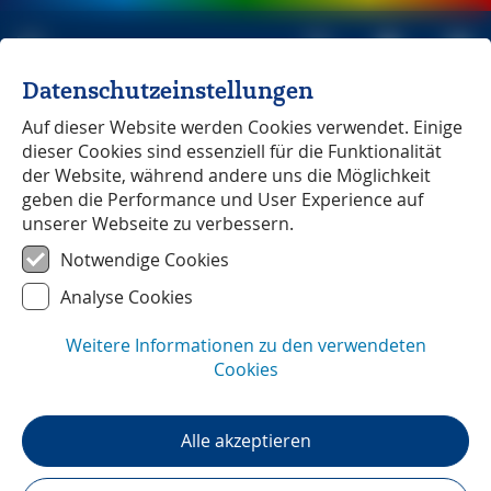
Datenschutzeinstellungen
Michael Müller Verlag
unabhängig seit 1979
Auf dieser Website werden Cookies verwendet. Einige
dieser Cookies sind essenziell für die Funktionalität
HOME
»
Reisenews
»
der Website, während andere uns die Möglichkeit
Herculaneum: Verkohlte antike Papyrusrollen mit
geben die Performance und User Experience auf
HIlfe von KI entschlüsselt
unserer Webseite zu verbessern.
Notwendige Cookies
Kampanien – 03. Juli 2026
Analyse Cookies
Herculaneum: Verkohlte
antike Papyrusrollen mit HIlfe
Weitere Informationen zu den verwendeten
von KI entschlüsselt
Cookies
Sonstiges
Die bei dem Ausbruch des Vesuvs 79 n.
Alle akzeptieren
Chr. zerstörte Bibliothek in der antiken
Stadt Herculaneum barg wertvolle