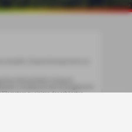
©
Bettina Forst
us loslaufen. Entsprechend gut kennt sie
sehene Michael Müller Verlag die
Wandern Schwäbische Alb herausgebracht!
20 Kilometern zu einigen der schönsten
Nordosten stellt sie sowohl weniger
vor. […] Auch sonst lässt die Aufmachung
n und Höhenprofilen, Hinweisen zum
g, Einkehr- und Anfahrtmöglichkeiten bis
, Elke Koch