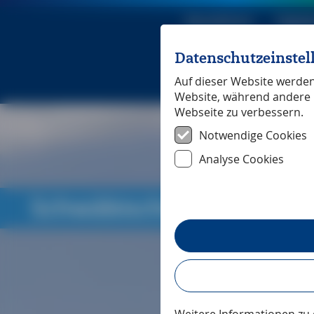
Reiseführer
Digita
Datenschutzeinste
Michael Mü
Auf dieser Website werden 
Website, während andere 
Webseite zu verbessern.
Notwendige Cookies
Analyse Cookies
Schwäbische Alb
― Pres