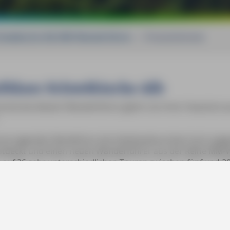
hwäbische Alb MM-Wanderführer
»
Pressestimmen
ührer Schwäbische Alb
konnte bei diesem Wanderführer gleich von ihrer Haustüre a
rvorragenden Reiseführer bei Individualtouristen hoch ange
ntdeckt und einen neuen Wanderführer aus der Reihe MM-
er auf 36 sehr unterschiedlichen Touren zwischen fünf und 
lb. Vom Donautal im Südwesten bis ins Nördlinger Ries im 
wanderwege teils mit interessanten kleinen Abweichungen 
e Wünsche offen. Es ist an alles gedacht von Detailkarte
rfreundlichen Touren mit Spielplätzen, zu Länge, Markierun
-Tracks bzw. der speziellen MM-Wandern App.
«
albtips.de