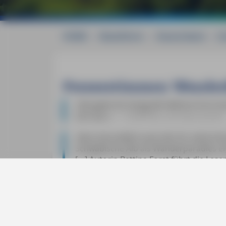
HOME
»
Reiseführer
»
Deutschland
»
Sc
Pressestimmen Wanderf
»
Die gelernte Geografin Bettina Forst 
sich aus.
«
CAMPING, Eva Neureuther
»
Nun hat endlich auch der für seine he
Schwäbische Alb als Wanderparadies e
[…] Autorin Bettina Forst führt die Les
Ecken des Mittelgebirges Schwäbische A
bekannte Wanderziele als auch Premium
des MM-Wanderführers wie gewohnt kein
Schwierigkeitsgrad, zu besonders kinde
hin zu Downloadmöglichkeiten der GPS