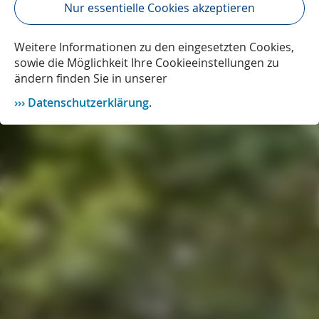
Nur essentielle Cookies akzeptieren
Weitere Informationen zu den eingesetzten Cookies,
sowie die Möglichkeit Ihre Cookieeinstellungen zu
ändern finden Sie in unserer
Datenschutzerklärung
.