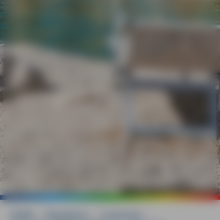
©
mauritius images / imageBROKER / Paolo Gallo Modena
HOME
»
Reiseführer
»
Frankreich
»