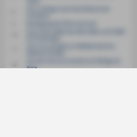
Salins
Von La Brigue nach NotreDame des
8
Fontaines
9
Besteigung des Mont Saccarel
Durch das Vallée des Merveilles und Vallée
10
de Fontanalba
Von Cros d’Utelle zur Wallfahrtskirche
11
Madone d’Utelle
Von der Pont du Countet zum Refuge de
12
Nice
13
Zum Lac de Trécolpas
14
Auf dem Circuit de la Lauvette
GPS-Daten aller Touren (GPX)
Hinweise zu den GPS-Daten (TXT)
GPS-Daten für
ältere Auflagen
können Sie hier
downloaden:
mmv.me