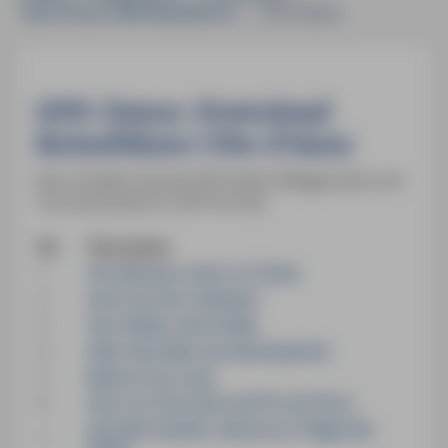
Côte d'Azur MM-Reiseführer
»
GPS-Daten
GPS-Daten-Download
Reiseführer Côte d'Azur
Hier erhalten Sie die GPS-Daten (Wegpunkte und
Tourenverlauf) im GPX-Format.
Nr.
Tourname
1
Von Monaco nach La Turbie
2
Zum Fort de La Revère
3
Von Peillon nach Peille
4
Über den Baou de Saint-Jeannet
5
Balcons du Loup
6
Zum Lac l’Ecureuil und Pic de l’Ours
Auf dem Sentier Littoral zur Plage des
7