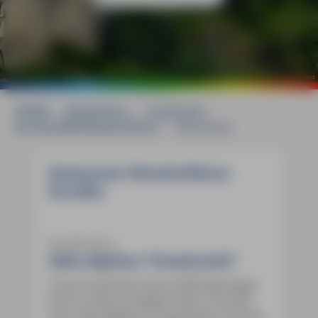
©
Marcus X. Schmid
HOME
»
Reiseführer
»
Frankreich
»
Korsika MM-Wanderführer
»
Reisenews
Reisenews Wanderführer
Korsika
06. Mai 2014
Alles Mythos "Frankreich"
Unser Frankreich-Autor Ralf Nestmeyer
hat im Theiss Verlag ein Buch mit dem
Titel "Alles Mythos! 16 populäre Irrtümer