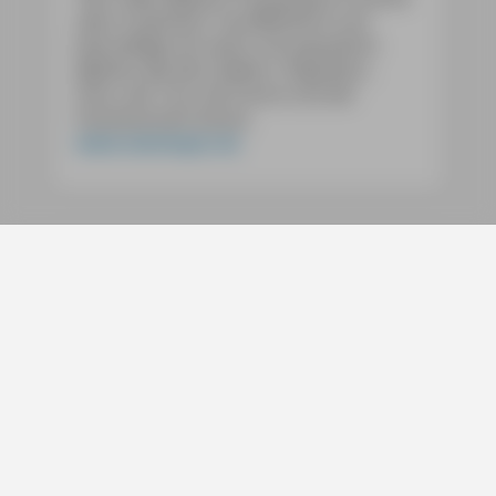
über Frankreich" veröffentlicht und
beschäftigt sich darin mit populären
Mythen wie den Galliern, Napoleon,
Paris, der Tour de France und der
französischen Küche.
www.nestmeyer.de
Services
Social
Bücher
Digitale Produkte
Michael Müller Verlag GmbH