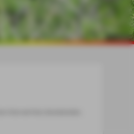
©
Ralf Nestmeyer
hen Orten wie Parks, Bushaltestellen,