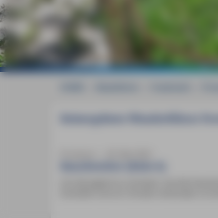
HOME
»
Reiseführer
»
Frankreich
»
Pro
Reiseupdates Wanderführer Pr
Provence ― 30. Mai 2025
Rauchverbot (Seite 6)
Um die Jugend zu schützen, hat die französi
Stränden und vor Schulen verkündet. Es dro