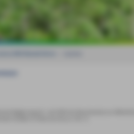
vence MM-Wanderführer
»
Updates
ovence
sche Regierung ab 1. Juli 2025 ein Rauchverbot an öffentlic
hen Strafen in Höhe von bis zu 135.- €.