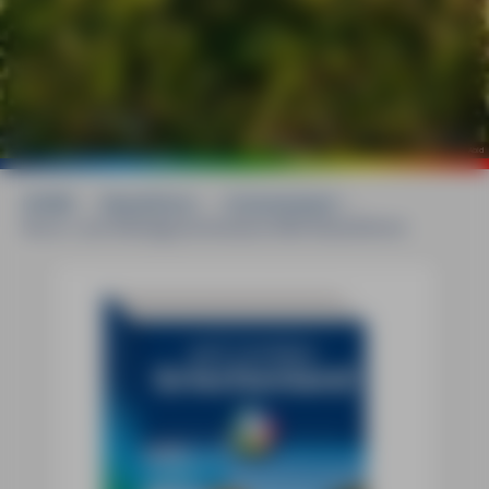
©
mauritius images / Michael Abid
HOME
»
Reiseführer
»
Griechenland
»
Nord- und Mittelgriechenland MM-Reiseführer