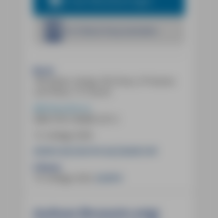
In den Warenkorb legen
Im E-Book Shop bestellen
Buch:
744 Seiten, farbig, 352 Fotos, 97 Karten
und Pläne, 15 Touren
MM-Reiseführer
ISBN
978-3-96685-537-2
15. Auflage 2026
29,90 € (D)
30,70 € (A)
40,90 CHF
E-Book:
14. Auflage 2023
,
26,99 €
Andreas Neumeier zeigt