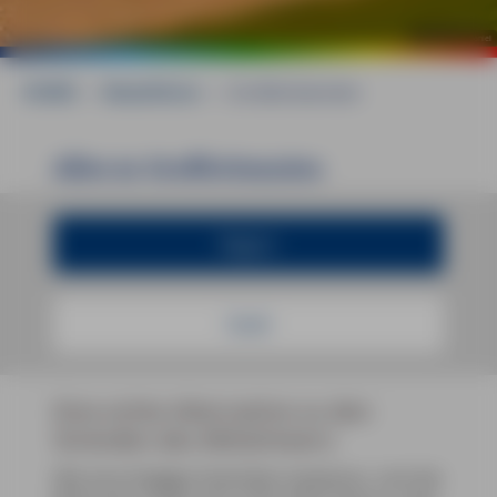
©
Adobe Stock Daniel
HOME
»
Reiseführer
»
Großbritannien
Alles zu Großbritannien
Region
Stadt
Eine echte Alternative zu den
Stränden des Mittelmeers
Wie einschlägige Statistiken beweisen, sind die