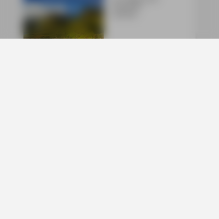
•
780 Seiten
•
Lieferbar
Buch:
29,90 €
E-Book:
26,99 €
MM-Reiseführer
Südengland
Ralf Nestmeyer
•
9. Auflage 2026
•
588 Seiten
•
Lieferbar
Buch:
29,90 €
E-Book:
26,99 €
iOS-App:
ab 9,99 €