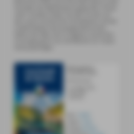
Britischen Inseln eine echte Alternative zu den
Stränden des Mittelmeeres geworden. Immer
mehr Urlauber finden sich Jahr für Jahr auf
den rauen schottischen Hochebenen und der
traditionellsten wie avantgardistischsten
Nation der Welt, also in England, zusammen.
Grund genug für uns, fünf Bücher zur »Insel«
herauszubringen.
MM-Reiseführer
Cornwall & Devon
Ralf Nestmeyer
•
8. Auflage 2026
•
300 Seiten
•
Lieferbar
Buch:
19,90 €
E-Book:
17,99 €
iOS-App:
ab 9,99 €