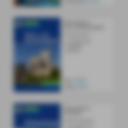
Android-App:
ab 9,99 €
MM-Reiseführer
Nord- und Mittelengland
Dorothea Martin
•
3. Auflage 2020
•
744 Seiten
•
Lieferbar
Buch:
26,90 €
E-Book:
20,99 €
MM-Reiseführer
Schottland
Andreas Neumeier
•
10. Auflage 2024