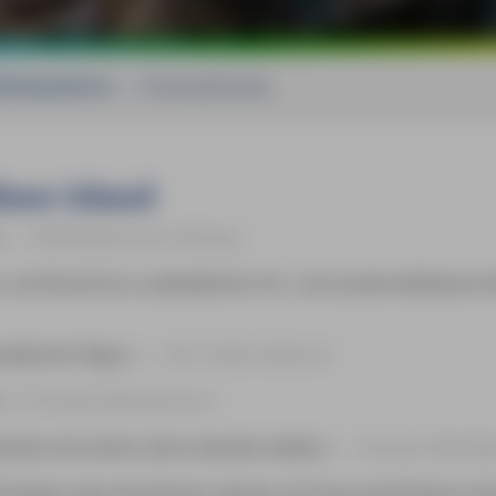
M-Reiseführer
»
Pressestimmen
rer Irland
«
Mittelbayerische Zeitung
r und Küche bis zu detaillierten Ort- und Landschaftsbesc
aktische Tipps.
«
FAZ, Volker Mehnert
e, Christiane Bertelsmann
ende und solche, die es werden wollen.
«
Buchprofile/Med
50 Seiten über Nordirland, aktuell, mit herausnehmbarer Kar