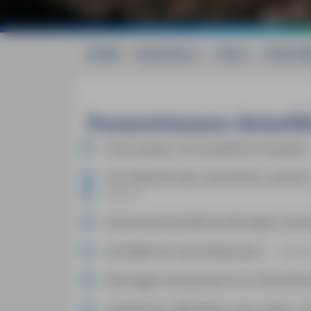
HOME
»
Reiseführer
»
Irland
»
Irland M
Pressestimmen Reisefüh
»
Informativer und handlicher Klassiker.
»
Von Botanik über Geschichte, Literatu
Merian
»
Kenntnisreiche Beschreibungen und pr
»
Die Bibel für Irland-Reisende
«
MyBik
»
Wichtiges Kompendium für Irland-Reis
»
Ausführlich, 860 Seiten stark, davon 1