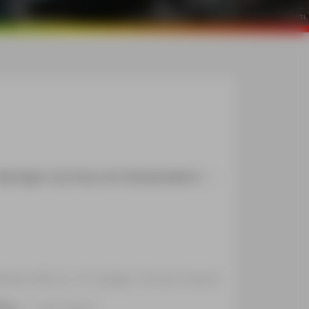
©
mauritius images / ClickAlps / Francesco Vaninetti
hreibungen: durchaus ein Standardwerk.
«
ienprofile zur 10. Auflage, Thomas Hübner
te.
«
Geo Saison