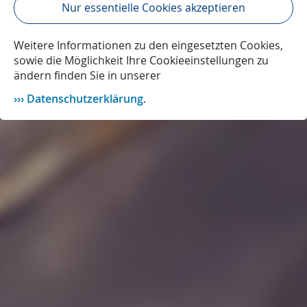
Nur essentielle Cookies akzeptieren
Weitere Informationen zu den eingesetzten Cookies,
sowie die Möglichkeit Ihre Cookieeinstellungen zu
ändern finden Sie in unserer
Datenschutzerklärung
.