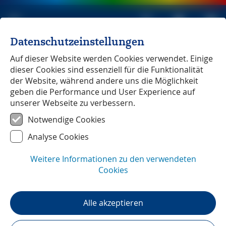
Datenschutzeinstellungen
Michael Müller Verlag
unabhängig seit 1979
Auf dieser Website werden Cookies verwendet. Einige
dieser Cookies sind essenziell für die Funktionalität
der Website, während andere uns die Möglichkeit
geben die Performance und User Experience auf
unserer Webseite zu verbessern.
Island
― Pressestimmen
Notwendige Cookies
Analyse Cookies
Weitere Informationen zu den verwendeten
Cookies
Alle akzeptieren