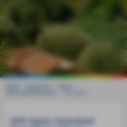
©
mauritius images / Westend61 / Lisa und Wilfried Bahnmüller
HOME
»
Reiseführer
»
Italien
»
Cilento MM-Reiseführer
»
GPS-Daten
GPS-Daten-Download