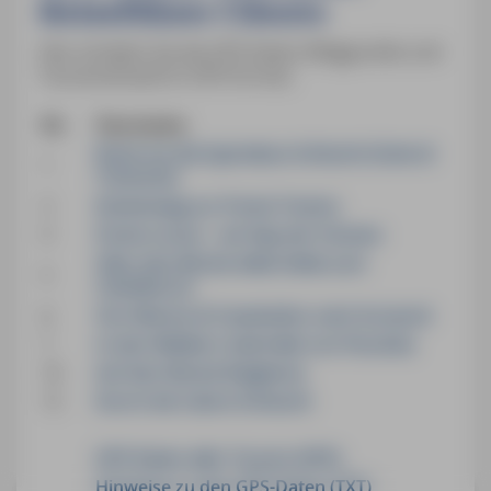
Reiseführer Cilento
Hier erhalten Sie die GPS-Daten (Wegpunkte und
Tourenverlauf) im GPX-Format.
Nr.
Tourname
Rund um die Spartakus-Schlucht (Gole di
1
Tremonti)
3
Küstenweg zur Punta Tresino
4
Punta Licosa – am Kap der Sirenen
Über den Monte della Stella zum
5
Castelluccio
6
Von Marina di Casalvelino nach Acciaroli
7
In den Wäldern oberhalb von Pisciotta
10
Auf den Monte Bulgheria
12
Durch die Calore-Schlucht
GPS-Daten aller Touren (GPX)
Hinweise zu den GPS-Daten (TXT)