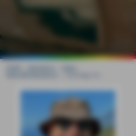
©
mauritius images / Alamy Stock Photos / Artur Bogacki
HOME
»
Reiseführer
»
Malta
»
Malta MM-Reiseführer
»
Unterwegs mit ...