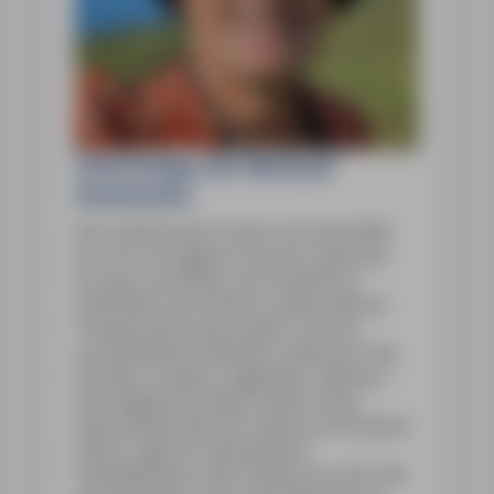
Unterwegs mit Michael
Bussmann
Die maltesischen Inseln sind eine Welt
für sich, ein eigener Kosmos zwischen
Europa und Afrika. Ihre Einwohner
verbinden das fröhlich-unbeschwerte
Temperament des Südens mit der
zurückhaltend-höflichen Lebensart des
Nordens. Araber, Engländer, Italiener –
alle möglichen Völker haben einen
spannenden Mix der Kulturen entstehen
lassen. Egal ob steinzeitliche
Tempelbauten oder Paläste aus der Zeit