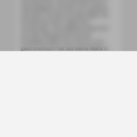
der Johanniter: das kulturelle Erbe ist
überwältigend und lässt sich spielend
erkunden. Auf dem Archipel liegen die
Attraktionen keine Tagesreise
auseinander. Das begeistert Besucher
aus aller Welt genauso wie das
kristallklare Meer drum herum. Und
gastronomisch hat das kleine Malta in
den letzten Jahren so zugelegt, dass man
mittlerweile selbst in Sternelokalen tafeln
kann.
Trotz alledem hat sich auch Schatten
über die sonnenverwöhnten Inseln mit
ihren honiggelben Städten gelegt. Der
Bauwahn raubt immer mehr Land. Er ist
dem enormen Bevölkerungszuwachs
geschuldet. Wäre Deutschlands
Bevölkerung in den letzten zehn Jahren
ähnlich gestiegen, hätte man schon die
100-Millionen-Marke geknackt. Unter