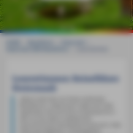
©
auritius images / Westend61 / Andreas Strauß
HOME
»
Reiseführer
»
Österreich
»
Steiermark MM-Reiseführer
»
Leserstimmen
Leserstimmen Reiseführer
Steiermark
»
[A]uch dank des von Ihnen verfassten
Reiseführers „Steiermark“ haben wir Ende
September eine herrliche Urlaubswoche in
dem uns bis dahin unbekannten
österreichischen Bundesland verbracht. Viele
Sehenswürdigkeiten, Campingplätze,