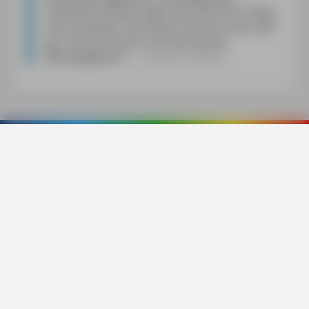
Gasthöfe, Routen hätten wir ohne Ihre Tipps
nicht entdeckt. Herzlichen Dank für den sehr
gut recherchierten, toll illustrierten
Reisebegleiter!
«
Barbara Nießen
Services
Social
Bücher
Digitale Produkte
Michael Müller Verlag GmbH