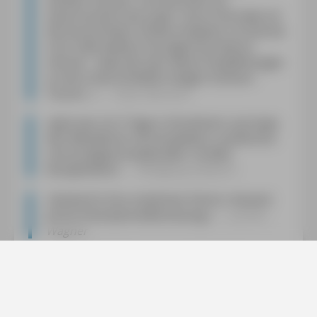
merken müssen. Und die Infos zur
Gastronomie sind super. Durch Sie habe ich
die Aussichtsbar Himels entdeckt. Ich könnte
noch viele weitere Vorzüge Ihres Buchs
nennen - etwa die sehr klaren Empfehlungen
zu drei unterschiedlich langen Schären-
Touren.
«
Claus Morhart
»
Jetzt war ich 5 Tage in Stockholm und habe
den Reiseführer als kompetent, ausführlich
und anregend empfunden. Großes
Kompliment!
«
Wolfgang Gallasch
»
Danke für Ihre nützlichen Führer mitsamt
prima Smartphonebenützung.
«
Jochen
Wagner
»
Der [Reiseführer] hat mir viel Vorfreude
bereitet und viele Infos im Vorhinein gegeben
und mir einen Überblick verschafft, mit dem
ich eine gute Vorauswahl treffen konnte -