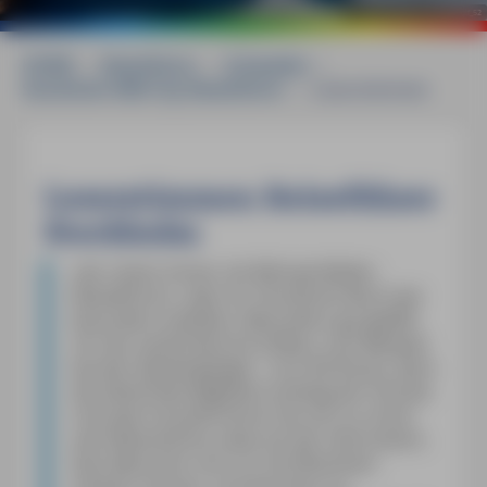
©
mauritius images / Alamy / Rolf_52
HOME
»
Reiseführer
»
Schweden
»
Stockholm MM-City Reiseführer
»
Leserstimmen
Leserstimmen Reiseführer
Stockholm
»
wir reisen immer mit Michael-Müller-
Reiseführern, aber Ihr Stockholm-Buch war
besonders exzellent. Besonders gut gefällt
mir der systematische Aufbau, zum Beispiel
bei den Spaziergängen - erst die Route, dann
die Sehenswürdigkeiten entlang der Strecke.
Und dann konzentrieren Sie sich so schön
aufs Wesentliche, etwa mit der Information,
dass Besucher sich nur fünf Buslinien