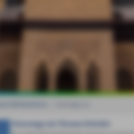
sien MM-Reiseführer
»
Unterwegs mit ...
Unterwegs mit Thomas Schröder
Zum dritten Mal hintereinander kreuze ich nun durch 