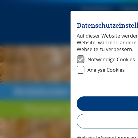
Reiseführer
Digita
Datenschutzeinste
Michael Mü
Auf dieser Website werden 
Website, während andere 
Webseite zu verbessern.
Notwendige Cookies
Analyse Cookies
Andalusien
― Unterwegs
Thomas Schröder