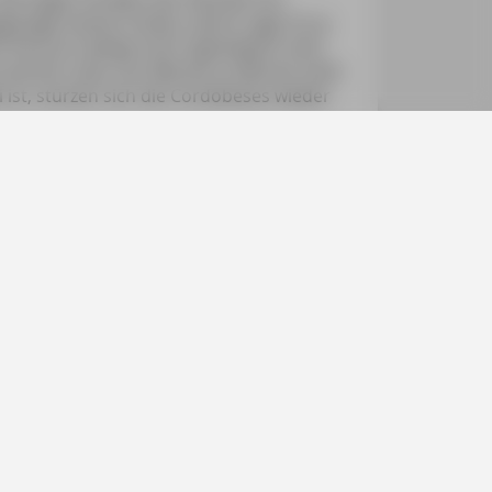
garage meines Hotels, deren Lage ich ja
en Versuch zwingt mich irgendwann eine
 kom​m​t​, dass von Minute zu Minute mehr
i ist, stürzen sich die Cordobeses wieder
eich, ist wohl das anspruchsvollste
n sind zurückzulegen, zahlreiche
 der Parkplatzsuche sind programmiert.
hen Landschaften und großartigen
. Und so freue ich mich auch immer
 anstrengend sie auch werden mag.
och noch, und der Tag erlebte mit einem
ng. Später erfuhr ich vom Hotelier
e Richtung einer einzigen Einbahnstraße