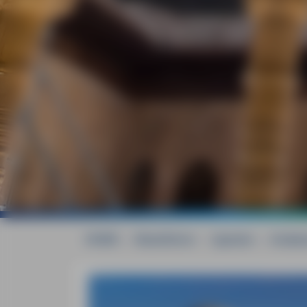
HOME
»
Reiseführer
»
Spanien
»
Andalu