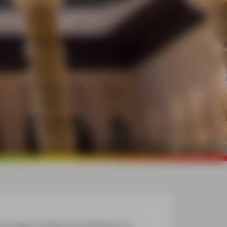
©
mauritius images / Westend61 / Martin Moxter
die engen Straßen der Altstadt von