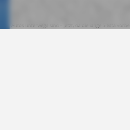
Córdoba und finde einfach nicht den Weg zur Vertrags
eigentlich von früheren Reisen kenne. Bei jedem neu
Sperrung, von der richtigen Route abzuweichen. Hinzu
Autos unterwegs sind – jetzt, da die lange Siesta vorbe
mit Inbrunst in den Verkehr.
Andalusien, immerhin größer als beispielsweise Österr
meiner vielen Rechercheziele. Tausende von Kilometer
Großstädte aufzusuchen; häufige Staus und Ärger bei
Aber Andalusien belohnt jede Mühe. Seine fantastisc
Kulturdenkmäler begeistern mich jedes Mal aufs Neue
wieder auf die Recherche für die nächste Auflage, so
Gefunden habe ich die Hotelgarage dann schließlich d
vergnüglichen Tapas-Bummel einen angenehmen Auskla
auch den Grund für meine Irrfahrt: Die Stadt hatte di
geändert …