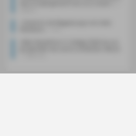
dass es Spaß gemacht hat, es zu nutzen.
«
Anke K.
»
Danke für die Wegweisung in ein tolles
Reiseland.
«
K.V.
»
[D]er Reiseführer (7. Auflage 2026) hat uns
gut geholfen das Land zu entdecken, Merçi!
«
Katrin B.
Services
Social
Bücher
Digitale Produkte