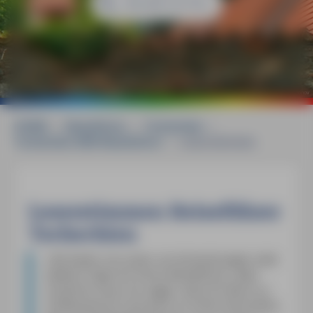
©
mauritius images / Alamy Stock Photos / Sergey Trifonov
HOME
»
Reiseführer
»
Tschechien
»
Tschechien MM-Reiseführer
»
Leserstimmen
Leserstimmen Reiseführer
Tschechien
»
Sie baten uns Leser um Anmerkungen oder
weitere Tipps für Ihren Reiseführer, aber
zunächst muss ich sagen, dass Ihr Buch so
umfassend ist und auch so schön formuliert,