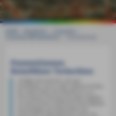
©
mauritius images / Alamy Stock Photos / Sergey Trifonov
HOME
»
Reiseführer
»
Tschechien
»
Tschechien MM-Reiseführer
»
Pressestimmen
Pressestimmen
Reiseführer Tschechien
»
Griffige Informationen, sehr gut
handhabbar und vor allem stilistisch brillant.
Nur selten findet man Reiseführer in so
frisch-lesbarer Fassung, die neben Angaben
zur Gastronomie, Unterkunft, Kulturobjekten
und Ausflügen auch Bausünden und
industrielle Großprojekte klar und für die