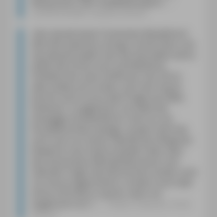
Restaurants. Sehr empfehlenswert!
«
ALPENTOURER, Snežana Šimičić
»
Der derzeit beste Tschechien-Reiseführer!
Alle Informationen sind gut recherchiert und
top-aktuell (soweit man das beurteilen kann),
wobei wie immer auch sachdienliche
Hinweise der Leser einflossen. Der Stil ist
alles andere als trocken, auch der Humor
kommt nicht zu kurz (das Prager Jan-Žižka-
Denkmal: "so gigantisch, als hätte der
einäugige Hussitenführer nicht nur ein
Kreuzfahrerheer besiegt, sondern die Erde
auch noch vor einem Überfall der Klingonen
bewahrt); man merkt auf jeder Seite, dass
das Autorenduo Michael Bussmann und
Gabriele Tröger die böhmischen Länder nicht
nur hervorragend kennt, sondern auch liebt
(ohne mit Kritik zu sparen, wenn sie
angebracht ist)."
«
Heikes Sofaecke, Frank
Richter