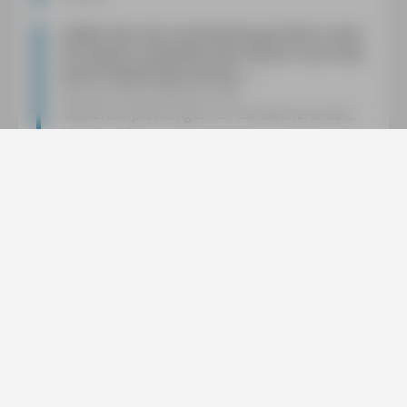
»
Selbst wer das Land bereits gut kennt, kann
mit diesem sympathischen Führer noch eine
neue Entdeckung machen.
«
Buchprofile/medienprofile.
Medienempfehlungen für die Bücherarbeit,
Martina Mattes
»
Alle Informationen fürs Reisen nach und in
Tschechien findet man in diesem Führer –
und viele Extras dazu: kleine Anekdoten zu
berühmten Persönlichkeiten beispielsweise,
Innenstadtkarten und Appetit machende
Ausflüge ins Kulinarische. Ein erfreulich
großer Teil widmet sich zudem der
wechselvollen Geschichte Tschechiens. Nach
der Lektüre weiß man: Nicht weit von zu
Hause gibt es viel zu entdecken.
«
outdoor
»
Michael Bussmann und Gabriele Tröger