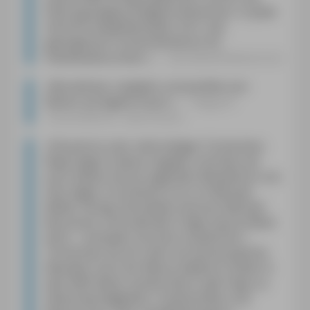
Planung bogenschlagend benennen. In jeder
Hinsicht empfehlenswert. M. E. der
gelungenste Tschechienführer für
Individualtouristen.
«
ekz.bibliotheksservice
»
Wunderbar subjektiv und perfekt zum
Reisen auf eigene Faust.
«
Magazin
Tourenfahrer, Uwe Krauss
»
Passend zu der mehrseitigen Tschechien-
Reportage in dieser Augabe, möchten wir
euch diesen hervorragenden Reiseführer ans
Herz legen. Erschienen ist er im Michael
Müller Verlag. Die beiden Autoren Michael
Bussmann und Gabriele Tröger beschreiben
darin – kompakt und doch ausführlich –
Tschechien als ein mehr als lohnenswertes
Reiseziel. Auch wir Motorradfahrer finden in
dem 660 Seiten starken Buch viele Tipps zu
Sehenswürdigkeiten, Unterkünften und