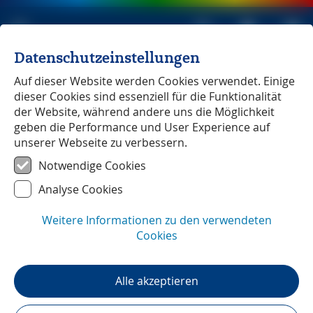
Datenschutzeinstellungen
Michael Müller Verlag
unabhängig seit 1979
Auf dieser Website werden Cookies verwendet. Einige
dieser Cookies sind essenziell für die Funktionalität
HOME
»
Reisenews
»
Tracey Emin
der Website, während andere uns die Möglichkeit
geben die Performance und User Experience auf
unserer Webseite zu verbessern.
London – 02. Februar 2026
Notwendige Cookies
Tracey Emin
Kultur & Veranstaltungen
Analyse Cookies
Die Tate Britain präsentiert vom 27.
Februar bis 31. Oktober die größte
Weitere Informationen zu den verwendeten
Einzelausstellung über das stark
Cookies
autobiographise Werk von Tracey Emin.
Sehenswert!
Alle akzeptieren
https://www.tate.org.uk/whats-on/tate-
modern/tracey-emin