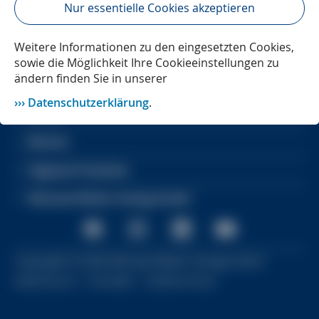
Nur essentielle Cookies akzeptieren
Weitere Informationen zu den eingesetzten Cookies,
sowie die Möglichkeit Ihre Cookieeinstellungen zu
ändern finden Sie in unserer
Services
Datenschutzerklärung
.
Social
Bücher
Digitale Produkte
Michael Müller Verlag GmbH
Copyright ©
2026
Michael Müller Verlag GmbH
Impressum
Kontakt
Datenschutz