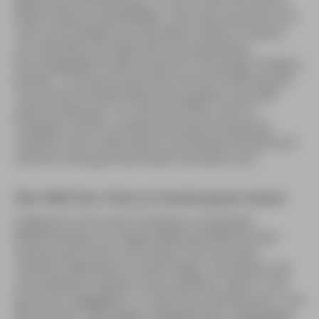
Meeresverschmutzung (u. a. durch den Tourismus)
bieten weitere Arbeitsfelder. Auch das Aquarium soll
nicht ausschließlich als Attraktion dienen, sondern
sich ebenfalls der Meeresforschung widmen.
Das ehrgeizige Projekt verspricht, ein großer Erfolg zu
werden. Trotz der kurzen Zeit seit der Eröffnung hat
man bereits 50.000 (!) Besucher gezählt, darunter
viele Schulklassen. Für die Insel Kreta, die mit
Projekten solcher Größenordnung nicht gerade
verwöhnt wird, stellt dieses hochmoderne Aquarium
natürlich eine ganz besondere Attraktion dar.
Über 4000 Tiere. Filme zur Entstehung der Ozeane
Insgesamt sind in den 32 kleinen und großen
Wasserbecken mit original Meeresambiente über
viertausend Fische und andere Tiere aus dem
östlichen Mittelmeer zu besichtigen. Die Namen der
verschiedenen Spezies sind zu großen Teilen in vier
Sprachen angegeben, so sieht man viele Brassen- und
Barscharten, Seezungen, Seepferdchen, Seepapagei