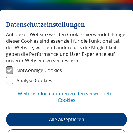
Datenschutzeinstellungen
Michael Müller Verlag
unabhängig seit 1979
Auf dieser Website werden Cookies verwendet. Einige
dieser Cookies sind essenziell für die Funktionalität
CretAquarium:
der Website, während andere uns die Möglichkeit
geben die Performance und User Experience auf
unserer Webseite zu verbessern.
Reportage
Lesezeit:
2
min
Notwendige Cookies
CretAquarium:
Analyse Cookies
das größte Meeresaquarium im
Weitere Informationen zu den verwendeten
östlichen Mittelmeer
Cookies
Ein Artikel von Eberhard Fohrer, Inselkenner und
Autor des knapp 800 Seiten starken Reisehandbuchs
Alle akzeptieren
zu Kreta (16. Auflage). Der Text entstand in
Zusammenarbeit mit Franz Jaeger, der seit vielen
Jahren auf Kreta lebt. Während der Recherche für den