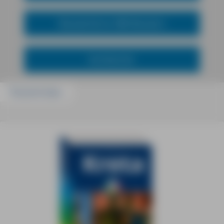
Wanderführer MM-Wandern
Kochbücher
Passend dazu