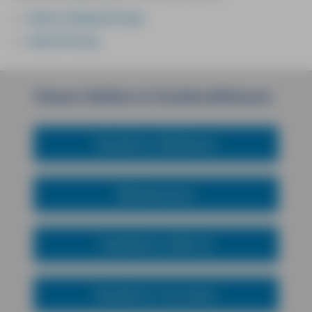
www.cretaquarium.gr
www.hcmr.gr
Unsere
Reihen
&
Sondereditionen
Reiseführer MM-Reisen
MM-Abenteuer
Städteführer MM-City
Reiseführer mal anders