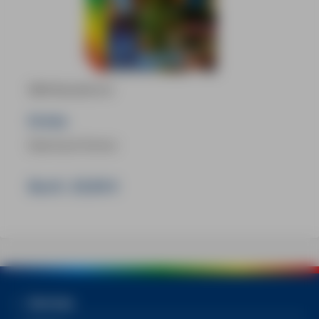
MM-Reiseführer
Kreta
Eberhard Fohrer
Buch:
29,90 €
Services