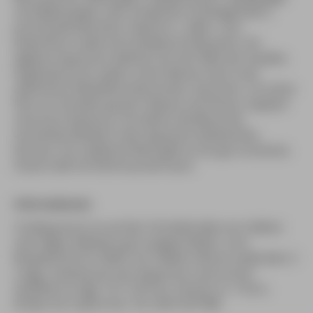
und Meerespfau, den schwarzen Schlangenstern,
prachtvolle Muränen, Nashorn-, Adler- und
Kaiserfisch sowie verschiedene Krebsarten. Ein
eigenes Aquarium widmet sich der Welt der Quallen.
Ergänzend zum Leben unter Wasser kann man
zahlreiche Videofilme betrachten, darunter z. B. einen
Film zur Entstehung der Ozeane und Flüsse. Geplant
sind auch Kameras, mit denen die Besucher
versteckte Winkel in den Aquarien beobachten
können. Fürs leibliche Wohl gibt es ein gut sortiertes
Snack-Café mit Nichtraucherraum.
Informationen
CretAquarium ist auf der Schnellstraße von Iráklion
nach Ágios Nikólaos gut ausgeschildert, vom
Busbahnhof im Hafen von Iráklion fahren außerdem 2
x tägl. Linienbusse zum Aquarium und zurück.
Geöffnet ist tägl. 10-17.30 Uhr, Eintritt ca. 7 Euro,
Kinder bis 5 Jahre frei. Tel. 2810-337788.