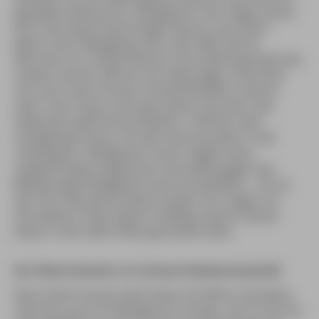
geadeltes Restaurant. Witzigmann, der fraglos beste
Koch des deutschsprachigen Raums, war damit
Motor einer Bewegung, die in den 80er Jahren
München zur unbestrittenen Gourmethauptstadt des
Landes machte. Mit ihm als Galionsfigur erkochten
sich auch seine Schüler Harald Wohlfahrt, Johann
Lafer, Hans Haas und viele andere Top-Stars des
Gewerbes allerhöchste Weihen. 1993 war aber
schlagartig Schluss mit dem Kulinarzauber in der
»Aubergine«, Witzigmann verlor wegen eines
vergleichsweise läppischen Verstoßes gegen das
Betäubungsmittelgesetz seine Schanklizenz – als ob
der Koch des Jahrhunderts (außer ihm tragen nur
drei weitere Chefs dieses Prädikat) seinen Gästen
etwas in den edlen Wein geträufelt hätte.
Der Rekordmeister im Innenarchitektenwutanfall
Nach einem kurzen Intermezzo mit Alfons Schubeck,
natürlich auch ein Witzigmann-Schüler, als Pro-forma-