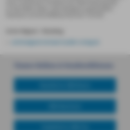
einer verlassenen Parkbank des Maximiliansplatzes
an Rote-Bete-Gelee, sekundengenau gedämpften
Steinbutt und Kartoffelbaumkuchen. Schnief.
Achim Wigand – Reiseblog
achimwigand.michael-mueller-verlag.de
Unsere
Reihen
&
Sondereditionen
Reiseführer MM-Reisen
MM-Abenteuer
Städteführer MM-City