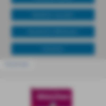
Reiseführer mal anders
Wanderführer MM-Wandern
Kochbücher
Passend dazu