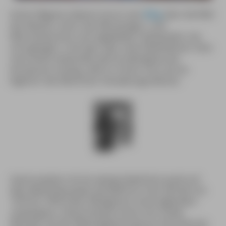
Achim Wigand, bekannt durch sein
Blog
über die Welt
des Reisens, Autor des Montenegro- und
Münchenbuches und vogelwilder Individualist, hat
sich geärgert. Und zwar über seine Wahlheimat. Dass
man einem koksenden Jahrhundertgenie die
Konzession entzog, sieht er immer noch als ein
Eigentor des Münchner Verwaltungsreferats.
Gastrosophen mit ein wenig Gedächtnis packt auf
dem Maximiliansplatz die Wehmut: Hier betrieb von
1979 bis 1993 Eckart Witzigmann seine legendäre
»Aubergine«, Deutschlands erstes vom Guide
Michelin mit der Maximalbenotung von drei Sternen