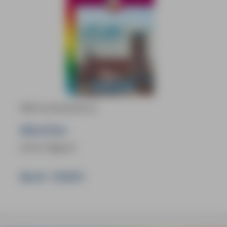
MM-City Reiseführer
München
Achim Wigand
Buch:
19,90 €