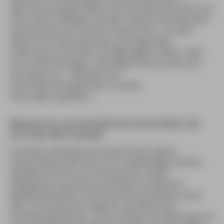
Aber einen jungen Wilden hat die Stadt dann doch am
Herd: Andi Schweiger, bastelt in Münchens kleinstem
Sternerestaurant, seinem »Showroom«, mit dem
Besten von internationalen und regionalen
Lieferanten an fröhlich unaufgeregten Tellern. Aber
nur an Wochentagen, Samstag ist Kochschule und
Sonntag ist zu – Resultat sind
Tischreservierungsfristen in akuter
Verhungerungsdauer.
Baiersbronn und Grevenbroich und ein Mann, der
sich unter Wert verkauft
Trotzdem behaupten die kulinarische Spitze
Deutschlands jetzt Orte mit so weltläufigen Namen
wie Baiersbronn und Grevenbroich. Eckart
Witzigmann verkauft sich derweil mit diversen
Medienaktivitäten und Dinnershows deutlich unter
Wert. Ein klassisches Eigentor des Münchner
Verwaltungsreferats, und so denken wir wehmütig auf