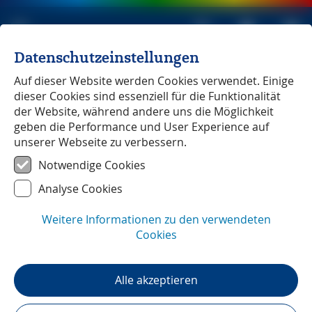
Datenschutzeinstellungen
Michael Müller Verlag
unabhängig seit 1979
Auf dieser Website werden Cookies verwendet. Einige
dieser Cookies sind essenziell für die Funktionalität
Der Lehrer der Fernsehköche
der Website, während andere uns die Möglichkeit
geben die Performance und User Experience auf
unserer Webseite zu verbessern.
Reportage
Lesezeit:
2:30
min
Notwendige Cookies
Der Lehrer der Fernsehköche
Analyse Cookies
Weitere Informationen zu den verwendeten
Cookies
Alle akzeptieren