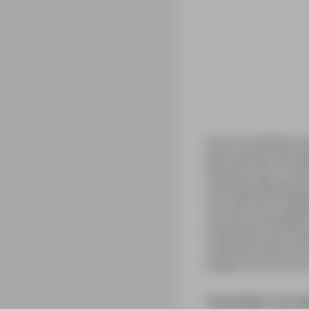
Doch im Zeitalter d
Jahrmärkten verhöke
heiraten: den 15 Ja
Patchworkfamilie gr
ein). Mit dem Emigr
sich die emanzipier
Außerdem darf die 
unterzeichnete auss
wieder als erste Fra
Finanzieller und s