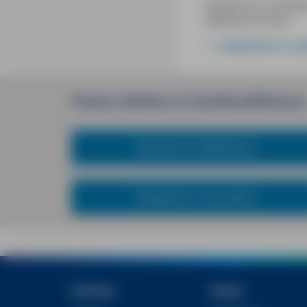
Antworten und jede
Matthias Kröner.
Städteführer Lü
Unsere
Reihen
&
Sondereditionen
Reiseführer MM-Reisen
Reiseführer mal anders
Services
Social