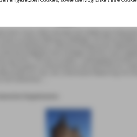
den eingesetzten Cookies, sowie die Möglichkeit Ihre Cooki
tte einen Traum. Wenn die Ideen der Aufklärung richtig war
Frauen zu höherer Bildung zu befähigen. Als Versuchsobjekt
Sie lernte Plattdeutsch, mehrere Fremdsprachen, Mathema
owie die Fertigkeiten einer künftigen Hausfrau. Dann beglei
ise nach Rom. 1787 war es soweit: 17-jährig ging Dorothea S
der Philosophie« in Deutschland in die Geschichte ein. Freili
nnerwelt mit »rite«, der schlechtesten Bewertung. Am Fest
u nicht teilnehmen …
s deutschen Doppelnamens