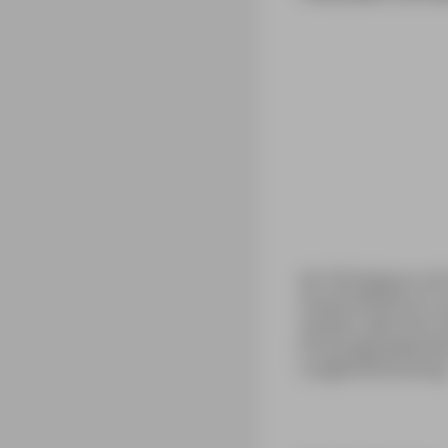
Ab 1810 ging es mit 
Zusammenbruch; sie
starben zwei ihrer 
Erholungsaufenthal
Lungenentzündung