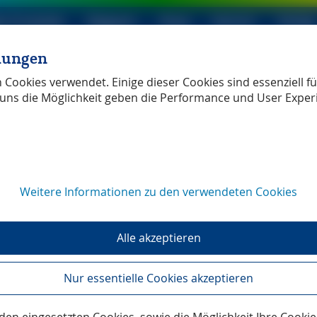
le Produkte
Magazin
Shop
Service
Verlag
llungen
ller Verlag
unabhängig
Cookies verwendet. Einige dieser Cookies sind essenziell für
uns die Möglichkeit geben die Performance und User Exper
 in Deutschland.
Weitere Informationen zu den verwendeten Cookies
.?
e erste Doktorin der Philosophie i
nd.
Alle akzeptieren
sflug zu einer selbstbewussten Frau des 18. 
Nur essentielle Cookies akzeptieren