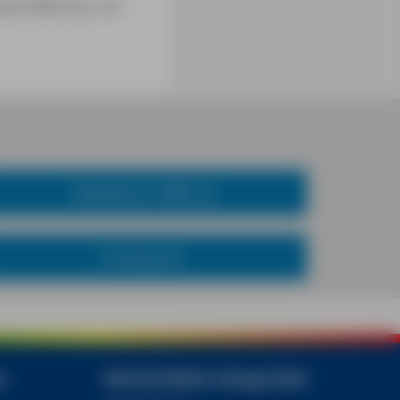
übeck MM-City« von
Städteführer MM-City
Kochbücher
e
Michael Müller Verlag GmbH