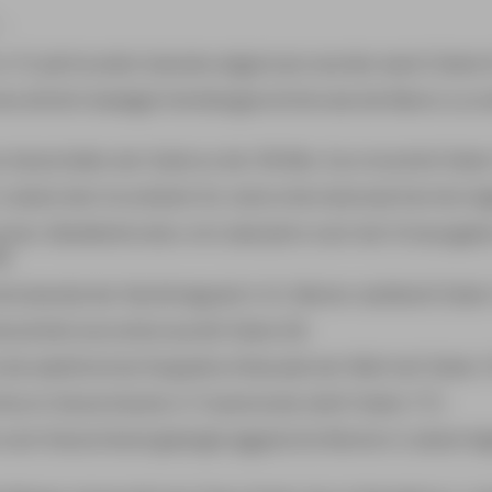
…
m 19. Jahrhundert beinahe abgerissen worden wäre? (Seite 
ine ähnlich bewegte Familiengeschichte wie die Manns zu e
s Industriellen der Stadt an die 100 Mio. Euro brachte? (Seite
Lübeck den Grundstein für seine internationale Karriere leg
man »Buddenbrooks« erst zwei Jahre nach der Erstausgabe 
6)
erskandal der Nachkriegszeit in St. Marien stattfand? (Seite
enzmittel verordnet wurde? (Seite 29)
 die zweithöchste Doppelturmfassade der Welt hat? (Seite 1
htturm Deutschlands in Travemünde steht? (Seite 171)
 nach Deutschland gelangte ägyptische Mumie in Lübeck liegt