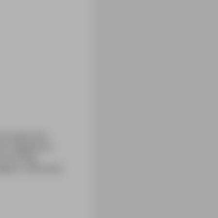
und seelischen
en Folgejahren
hrend eines
vignon 1825 einer