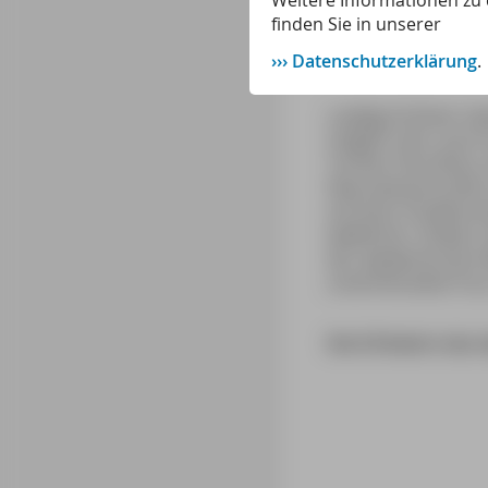
Weitere Informationen zu 
finden Sie in unserer
Datenschutzerklärung
.
Ludwig Schlözer ha
möglich sein, auch 
Tochter Dorothea. 
Naturwissenschaft s
auf einer Studienre
weiblicher »Doktor 
der akademischen Mä
unverheiratete Fra
Die Erfinderin de