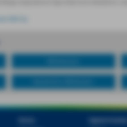
 Menge reisepraktische Tipps finden Sie im Reiseführer »L
beck MM-City
MM-Abenteuer
Wanderführer MM-Wandern
Bücher
Digitale Produkt