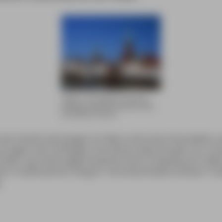
Lübeck – die vielleicht schönste
200.000-Einwohnerstadt der Welt
(© Matthias Kröner)
der Familie steil bergab. Ihr Mann erlitt einen finanziellen 
 zogen nach Göttingen, Dorotheas Geburtsstadt, um. In d
Kinder, das dritte zeigte Anzeichen einer Schwindsucht. Wä
ts in Südfrankreich erlag Dr. Dorothea Rodde-Schlözer in A
.