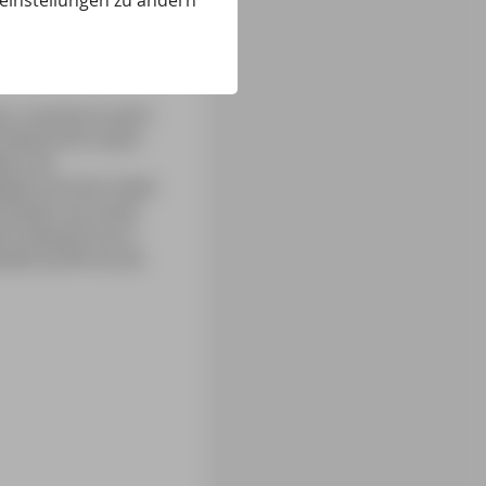
eeinstellungen zu ändern
en, musste es doch
 diente ihm seine
tik und
tete sie ihren Vater
chlözer als erster
ch bestand sie in
akt durfte sie als