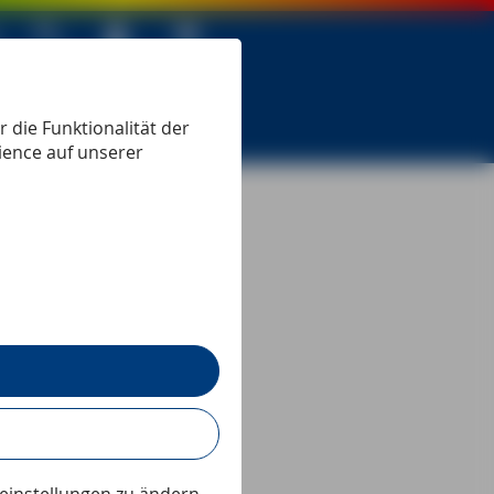
 seit 1979
 die Funktionalität der
ience auf unserer
Lesezeit:
1:30
min
n
Jahrhunderts.