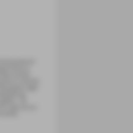
rträt wurde auf
gute Partie zu
t dem sie eine
chte er in die Ehe
hilosophen, legte
ksbeziehung.
gelten – sie
 zuteil, als sie –
n durfte.