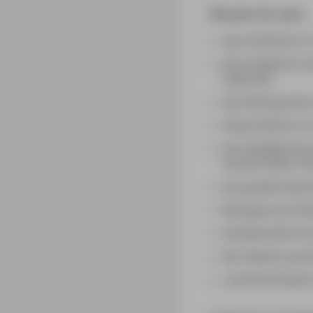
Wussten Sie, dass 
das Holstentor i
die Carlebachs e
(Seite 83)
die Stiftung eine
Edvard Munch in 
der Nobelpreisro
wurde? (Seite 13
der größte Fälsch
Marzipan als Pot
die Marienkirche
der älteste Leuc
und die früheste