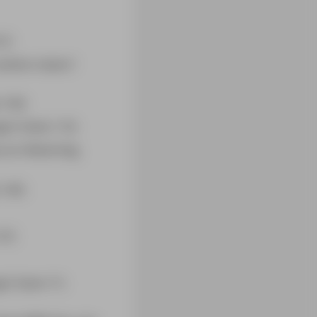
61)
rzählen haben?
 104)
te? (Seite 110)
ein Welterfolg
 140)
37)
? (Seite 71)