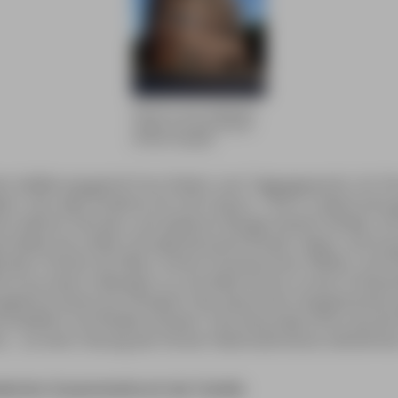
Nicht nur ums Holstentor
ranken sich Geschichten
(© Berit Koepke)
er Aufklärung geriet Frau Doktor zum Tagesgespräch, ihr Po
rt. Das alles hinderte sie nicht daran, 1792 in Lübeck eine 
hre älteren Patrizier und späteren Bürgermeister Rodde, mi
ündete (sie sollten drei gemeinsame Kinder haben, drei bra
anten Charles de Villers, einem französischen Offizier und P
te Frau einen Liebhaber zu und lebte fortan in einer Dreiec
gelehrte Dame als Erfinderin des deutschen Doppelnamens 
chließlich mit Rodde-Schlözer. Eine besondere Ehre wurde ihr
u – an einer Sitzung des Pariser Nationalinstituts teilnehme
eelischer Zusammenbruch der Familie