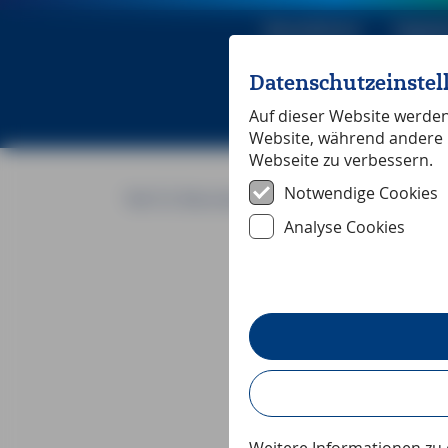
Reiseführer
Digita
Datenschutzeinste
Michael Mü
Auf dieser Website werden 
Website, während andere 
Webseite zu verbessern.
Notwendige Cookies
Teil 12: Die erste Doktorin der Philosophie
Analyse Cookies
Wussten Sie, dass ..
Teil 12: Di
Deutschla
Ein kleiner Au