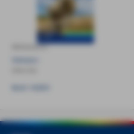
MM-Reiseführer
Fehmarn
Dieter Katz
Buch:
16,90 €