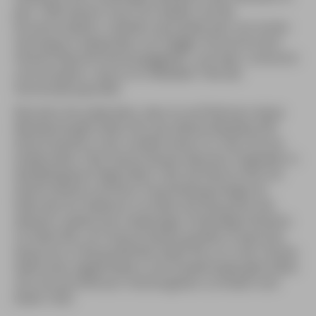
Jahr 1995 besann man sich wieder auf die
Konzerttradition. Seitdem wird jedes Jahr am ersten
Samstag im September am Flügger Strand ein Jimi-
Hendrix-Revival-Festival gegeben, und zwar »umsonst
und draußen«, wie es im offiziellen Titel der
Veranstaltung heißt.
Wussten Sie außerdem, dass es auf Fehmarn keine
Maulwürfe gibt (Seite 20), das älteste Modellschiff
Deutschlands in der Landkirchener St.-Petri-Kirche
hängt (Seite 130), Deutschlands kleinster Flughafen in
Neujellingsdorf liegt (Seite 134), die flache Insel mit
Deutschlands höchster Freeclimbing-Anlage ein
Eldorado für Kletterer ist (Seite 54), Burg eine der
ältesten städtischen Siedlungen Schleswig-Holsteins
ist (Seite 85), sich Deutschlands größtes tropisches
Aquarium in Burg befindet (Seite 93), es in der Ostsee
Seehunde, Kegelrobben und Schweinswale gibt (Seite
22) und auf Fehmarn Hühnergötter zu finden sind
(Seite 102)?