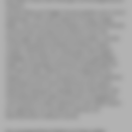
Hendrix.
Auf der Wiese am Flügger Strand spielten vom 4. bis 6.
September 1970 unter anderem Frumpy, Ginger
Baker, The Faces (mit Rod Stewart und Ronnie Wood),
Canned Heat und eben Jimi Hendrix. Doch der
Dauerregen überforderte die Veranstalter, und der
scharfe Ostseewind zerfetzte die Musik. Zudem
sorgten 180 Rocker der Hamburger Hells Angels
entgegen dem Motto Love & Peace für gewaltigen
Ärger. Sie erzwangen kostenlose Tankfüllungen für
ihre Motorräder, lieferten sich Schlägereien mit
Hippies und Ordnern, kassierten von den friedlichen
Festivalbesuchern deren Alkoholvorräte zwecks
Selbstversorgung ein, zwangen bzw. bedrohten die
Festivalleitung sie selbst als Ordner zu engagieren
und machten zu allem Überfluss in der kalten Nacht
ein Lagerfeuer vor der Bühne, welches mit
Bühnenbrettern befeuert wurde.