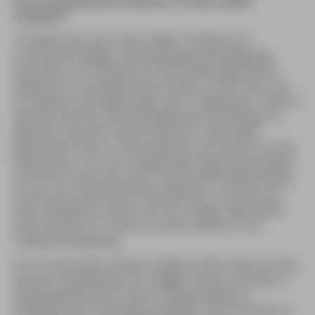
Ein unvergessliches Erlebnis im Chaos wilder
Camperei
Trotzdem war das Chaos wilder Camperei im
strömenden Regen ohne genügend Verpflegung,
Getränke und Toiletten für die 25.000 angereisten
Hippies ein unvergessliches Erlebnis. Denn hier trat
am späten Sonntagmorgen des 6. September 1970 ihr
Idol Jimi Hendrix auf und begeisterte die Menge 75
Minuten lang. Der Auftritt hatte für viele etwas
Mystisches. Denn in dem Moment als Hendrix auf die
Bühne kam, trat nach zweieinhalb Tagen Dauerregen
und Sturm die Sonne durch die dunkle Wolkendecke.
Es war der letzte Auftritt des Meisters, und das auf
dem Höhepunkt seiner Karriere. Einige Tage später
starb Hendrix in London an einer Alkohol- und
Tablettenvergiftung.
Zur Erinnerung an dieses Ereignis steht heute ein Jimi-
Hendrix-Gedenkstein am Flügger Strand, auf dem in
Originalgröße eine E-Gitarre eingemeißelt ist.
Anlässlich des 25-jährigen Jubiläums des Festivals im