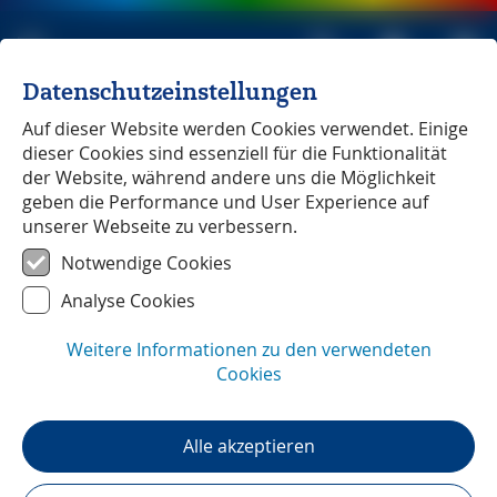
Datenschutzeinstellungen
Michael Müller Verlag
unabhängig seit 1979
Auf dieser Website werden Cookies verwendet. Einige
dieser Cookies sind essenziell für die Funktionalität
Teil 5: Jimi Hendrix' letztes Konzert.
der Website, während andere uns die Möglichkeit
geben die Performance und User Experience auf
unserer Webseite zu verbessern.
Wussten Sie, dass ...?
Lesezeit:
2
min
Notwendige Cookies
Teil 5: Jimi Hendrix' letztes
Analyse Cookies
Konzert.
Weitere Informationen zu den verwendeten
Eine (musik)historische Anekdote von
Cookies
Dieter Katz.
Der Michael Müller Verlag ist bekannt für seine
Alle akzeptieren
reisepraktischen Handbücher. Neben Tipps von A bis
Z gibt es auch witzige und skurrile Themen, die