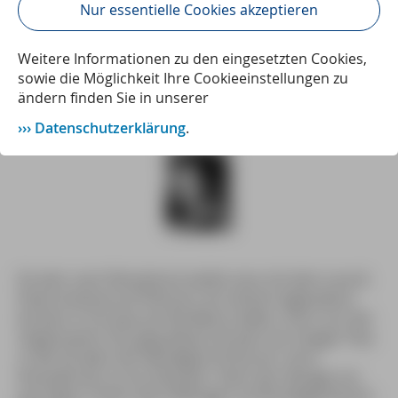
während der Niederschrift eines Reiseführers ins
Nur essentielle Cookies akzeptieren
Zentrum rücken. In jeder Ausgabe des Newsletters
stellen wir Ihnen einen dieser kleinen Texte vor. Heute
Weitere Informationen zu den eingesetzten Cookies,
ehren wir den besten Gitarristen der Rockgeschichte,
sowie die Möglichkeit Ihre Cookieeinstellungen zu
der – wer hat es gewusst? – sein letztes Konzert auf
ändern finden Sie in unserer
Fehmarn gegeben hat …
Datenschutzerklärung
.
Ein Jahr nach Woodstock wollte man mit dem Love &
Peace-Festival auf Fehmarn ein ähnlich legendäres
Konzert in Europa auf die Beine stellen. Doch von der
Organisation her ging dieses Konzert als riesiger Flop
in die Annalen der Musikgeschichte ein. Auch
finanziell war es ein Desaster. Nach der Absage von
Joan Baez ruhten alle Hoffungen auf Rocklegende Jimi