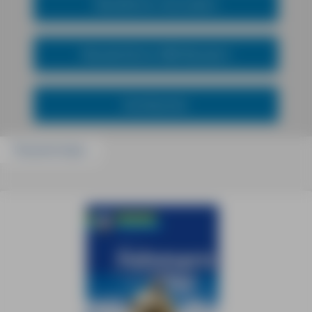
Reiseführer mal anders
Wanderführer MM-Wandern
Kochbücher
Passend dazu