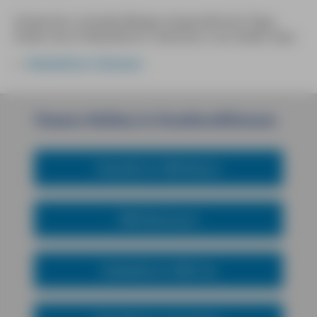
Antworten und jede Menge reisepraktische Tipps
finden Sie im Reiseführer »Fehmarn« von Dieter Katz.
Reiseführer Fehmarn
Unsere
Reihen
&
Sondereditionen
Reiseführer MM-Reisen
MM-Abenteuer
Städteführer MM-City