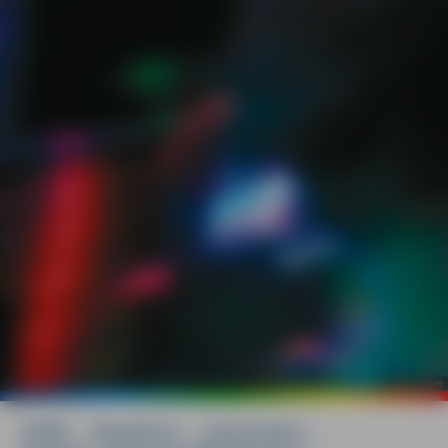
©
Matthias Kröner
HOME
»
Reiseführer
»
Deutschland
»