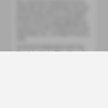
Der coolste Job in Hamburg ist es, Jan
Delay oder Udo Lindenberg zu sein. Den
drittschönsten hatte ich. In den letzten
Monaten durfte ich Hamburg erleben.
Ich war immer ein wenig aufgeregt und
bereute es nie. Denn danach sah ich die
Stadt wieder neu - und begriff Hamburg
tiefer.
Ich lief mit Ex-Obdachlosen durch die
Altstadt, bestieg den "Mount Everest"
dieser Metropole und entdeckte die
verschlungenen Seitenkanäle der
Außenalster mit einem Tretboot.
Manchmal war es gruselig - wie im ABC-
Bunker unter dem Hauptbahnhof, als
sich die automatischen Stahltüren
schlossen ... Zur Erholung tanzte ich mit
Frau Hedi über die Elbe. Wie das geht?
Lesen und erleben Sie selbst!