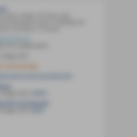
ch:
2 Seiten, farbig, 197 Fotos, inkl.
rausnehmbarer Karte (1:300.000), 56
rten und Pläne, 12 Touren
-Reiseführer
BN
978-3-96685-283-8
 Auflage 2024
kl. mmtravel App
,90 € (D)
21,50 € (A)
29,50 CHF
Book:
 Auflage 2024
,
18,99 €
p (iOS und Android):
 Auflage 2024
,
9,99 €