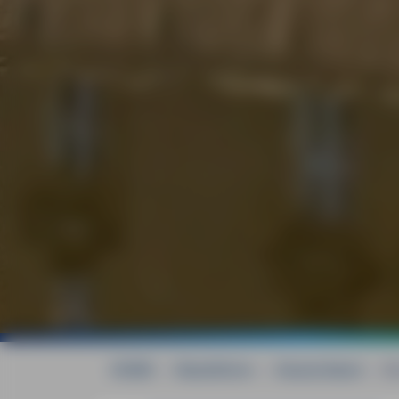
HOME
»
Reiseführer
»
Deutschland
»
Mü